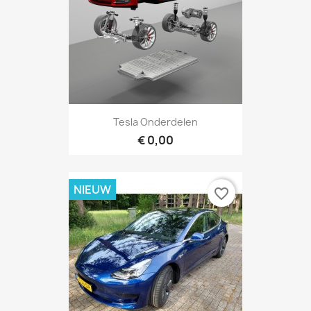
Tesla Onderdelen
€ 0,00
NIEUW
favorite_border