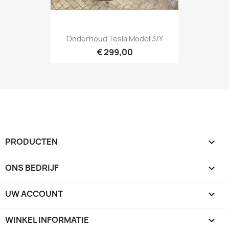
Onderhoud Tesla Model 3/Y
€ 299,00
PRODUCTEN

ONS BEDRIJF

UW ACCOUNT

WINKEL INFORMATIE
keyboard_arrow_down