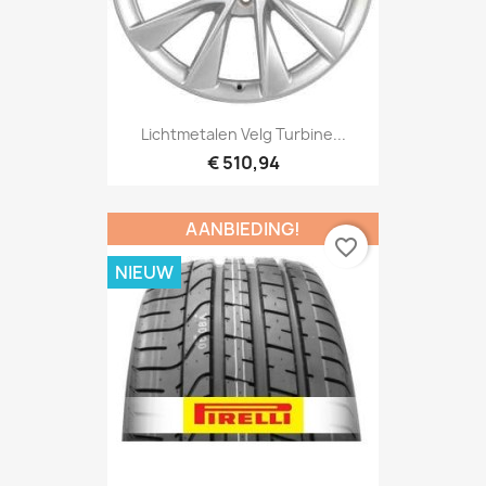
Lichtmetalen Velg Turbine...
€ 510,94
AANBIEDING!
favorite_border
NIEUW