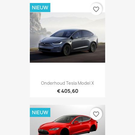
NIEUW
favorite_border
Onderhoud Tesla Model X
€ 405,60
NIEUW
favorite_border