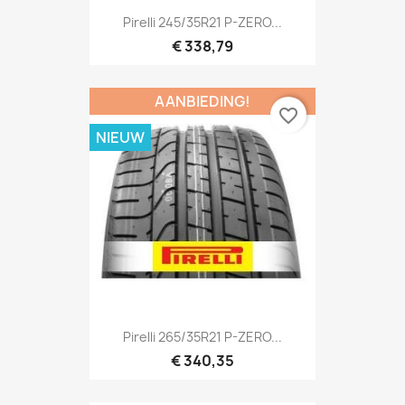
Pirelli 245/35R21 P-ZERO...
€ 338,79
AANBIEDING!
favorite_border
NIEUW
Pirelli 265/35R21 P-ZERO...
€ 340,35