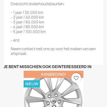
Overzicht onderhoudsbeurten:
- 1 jaar / 20.000 km
- 2 jaar / 40.000 km
- 3 jaar / 60.000 km
- 4 jaar / 80.000 km
- 5 jaar / 100.000 km
- enz.
Neem contact met ons op voor het maken van een
afspraak.
JE BENT MISSCHIEN OOK GEÏNTERESSEERD IN
AANBIEDING!
favorite_border
NIEUW