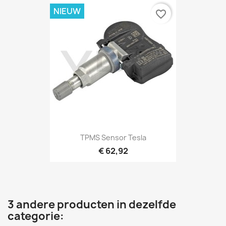
NIEUW
favorite_border
TPMS Sensor Tesla
€ 62,92
3 andere producten in dezelfde
categorie: