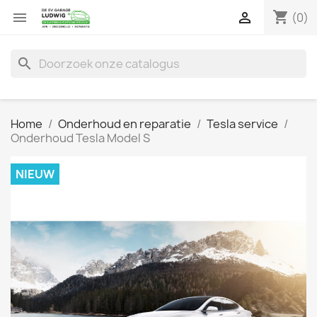
shopping_cart


(0)
search
Home
Onderhoud en reparatie
Tesla service
Onderhoud Tesla Model S
NIEUW