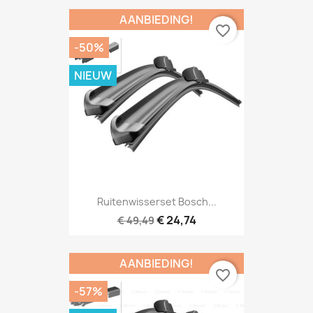
AANBIEDING!
favorite_border
-50%
NIEUW
Ruitenwisserset Bosch...
€ 24,74
€ 49,49
AANBIEDING!
favorite_border
-57%