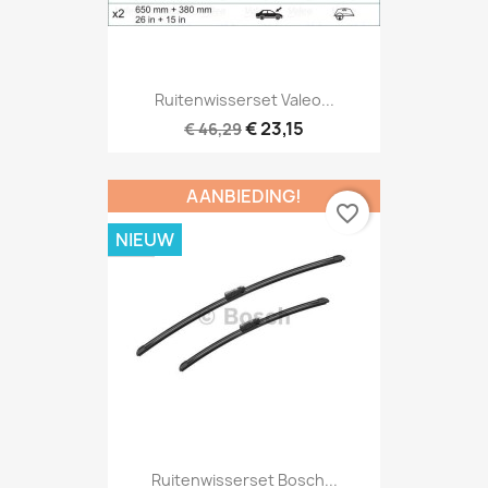
Ruitenwisserset Valeo...
€ 23,15
€ 46,29
AANBIEDING!
favorite_border
NIEUW
Ruitenwisserset Bosch...