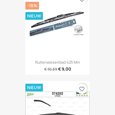
-15%
NIEUW
Ruitenwisserblad 425 Mm
€ 9,00
€ 10,59
NIEUW
favorite_border