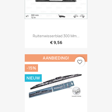
Ruitenwisserblad 300 Mm...
€ 9,56
AANBIEDING!
favorite_border
-15%
NIEUW