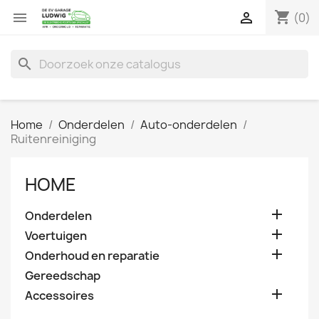
shopping_cart


(0)
search
Home
Onderdelen
Auto-onderdelen
Ruitenreiniging
HOME

Onderdelen

Voertuigen

Onderhoud en reparatie
Gereedschap

Accessoires