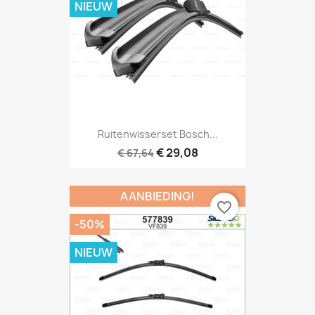
NIEUW
Ruitenwisserset Bosch...
€ 29,08
€ 67,64
AANBIEDING!
favorite_border
-50%
NIEUW