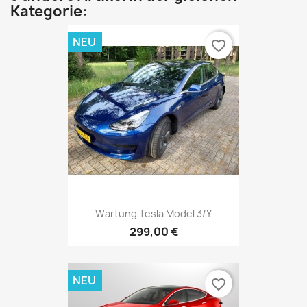
Kategorie:
NEU
favorite_border
Wartung Tesla Model 3/Y
299,00 €
NEU
favorite_border