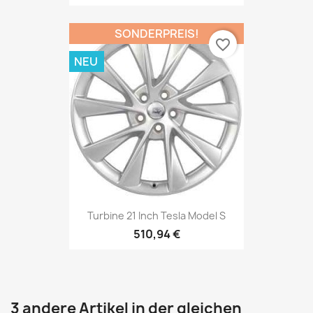
SONDERPREIS!
favorite_border
NEU
Turbine 21 Inch Tesla Model S
510,94 €
3 andere Artikel in der gleichen