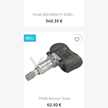
Pirelli 265/35R21 P-ZERO...
340,35 €
NEU
favorite_border
TPMS Sensor Tesla
62,92 €