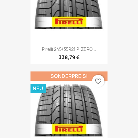
Pirelli 245/35R21 P-ZERO...
338,79 €
SONDERPREIS!
favorite_border
NEU