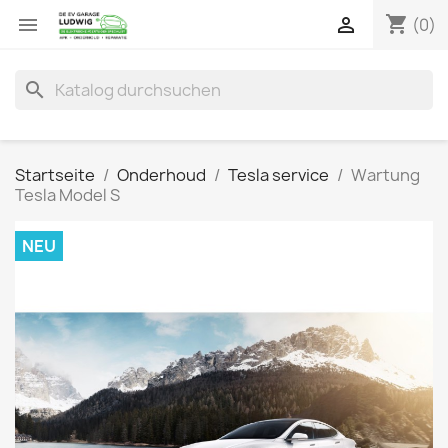
shopping_cart


(0)
search
Startseite
Onderhoud
Tesla service
Wartung
Tesla Model S
NEU