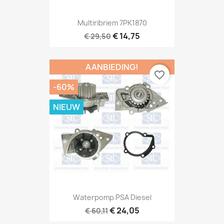
Multiribriem 7PK1870
€ 14,75
€ 29,50
AANBIEDING!
favorite_border
-60%
NIEUW
Waterpomp PSA Diesel
€ 24,05
€ 60,11