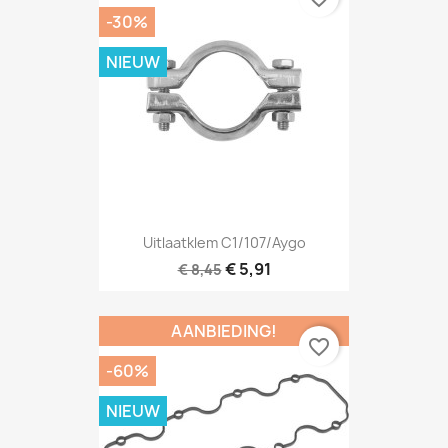
-30%
NIEUW
Uitlaatklem C1/107/Aygo
€ 5,91
€ 8,45
AANBIEDING!
favorite_border
-60%
NIEUW