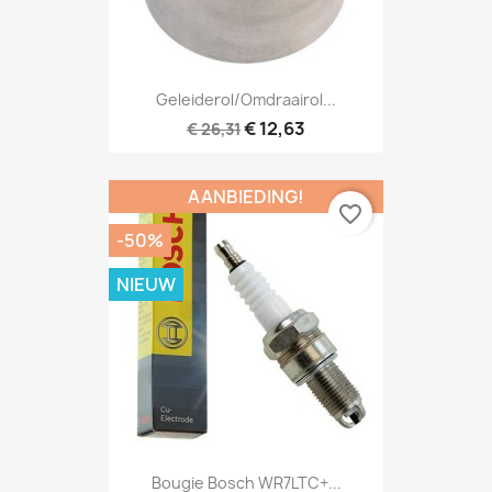
Geleiderol/omdraairol...
€ 12,63
€ 26,31
AANBIEDING!
favorite_border
-50%
NIEUW
Bougie Bosch WR7LTC+...