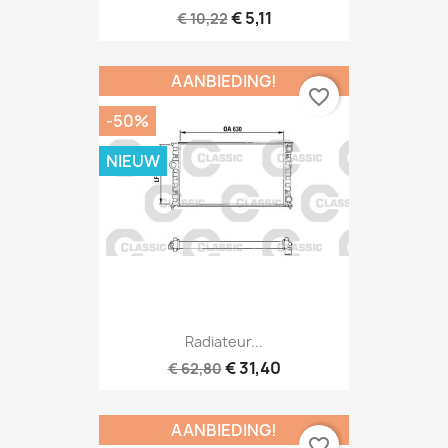
€ 5,11
€ 10,22
AANBIEDING!
favorite_border
-50%
NIEUW
Radiateur...
€ 31,40
€ 62,80
AANBIEDING!
favorite_border