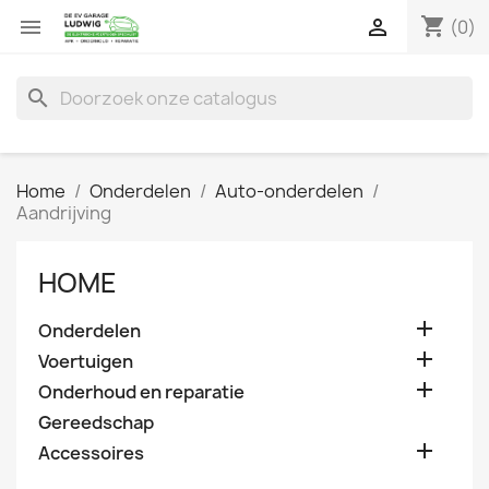
shopping_cart


(0)
search
Home
Onderdelen
Auto-onderdelen
Aandrijving
HOME

Onderdelen

Voertuigen

Onderhoud en reparatie
Gereedschap

Accessoires