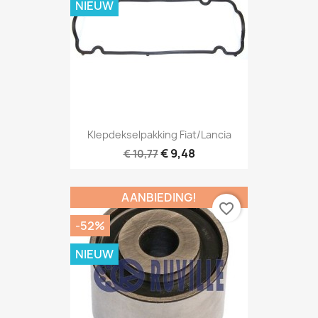
NIEUW
Klepdekselpakking Fiat/Lancia
€ 9,48
€ 10,77
AANBIEDING!
favorite_border
-52%
NIEUW