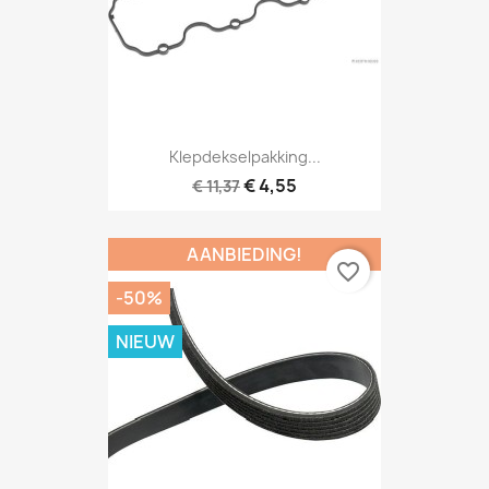
Klepdekselpakking...
€ 4,55
€ 11,37
AANBIEDING!
favorite_border
-50%
NIEUW