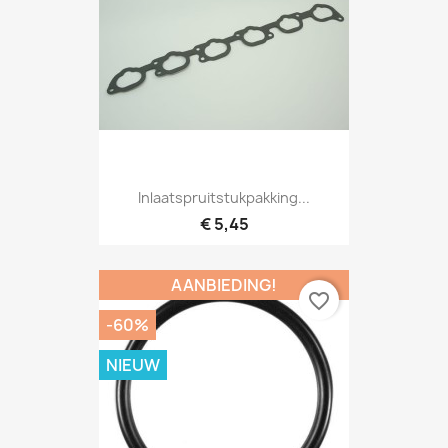
Inlaatspruitstukpakking...
€ 5,45
AANBIEDING!
favorite_border
-60%
NIEUW