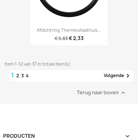
Afdichtring Thermostaathuis...
€ 2,33
€ 5,83
Item 1-12 van 37 in totaal item(s)
1

Volgende
2
3
4
Terug naar boven

PRODUCTEN
