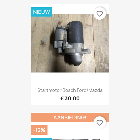
NIEUW
favorite_border
Startmotor Bosch Ford/Mazda
€ 30,00
AANBIEDING!
favorite_border
-12%