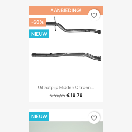
AANBIEDING!
favorite_border
-60%
NIEUW
Uitlaatpijp Midden Citroën...
€ 18,78
€ 46,94
NIEUW
favorite_border