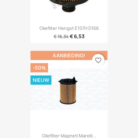
Oliefilter Hengst E107H D166
€ 6,53
€ 16,34
AANBIEDING!
favorite_border
-50%
NIEUW
Oliefilter Magneti Marelli...