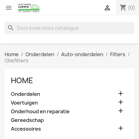
shopping_cart


(0)
search
Home
Onderdelen
Auto-onderdelen
Filters
Oliefilters
HOME

Onderdelen

Voertuigen

Onderhoud en reparatie
Gereedschap

Accessoires