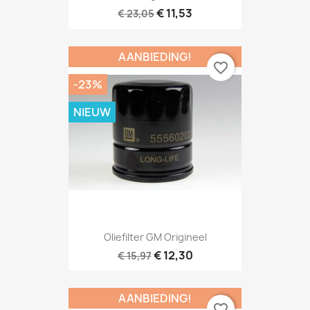
€ 11,53
€ 23,05
AANBIEDING!
favorite_border
-23%
NIEUW
Oliefilter GM Origineel
€ 12,30
€ 15,97
AANBIEDING!
favorite_border