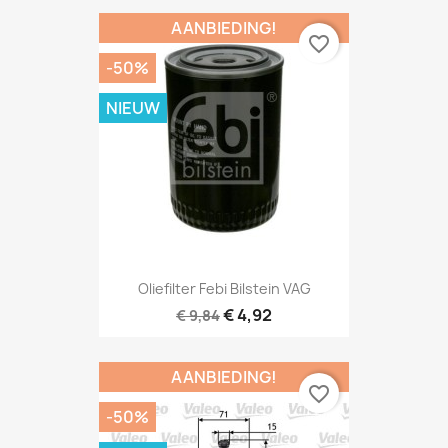
AANBIEDING!
favorite_border
-50%
NIEUW
Oliefilter Febi Bilstein VAG
€ 4,92
€ 9,84
AANBIEDING!
favorite_border
-50%