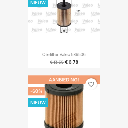
NIEUW
Oliefilter Valeo 586506
€ 6,78
€ 13,55
AANBIEDING!
favorite_border
-60%
NIEUW