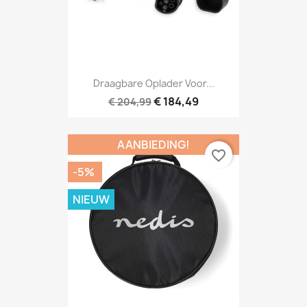
Draagbare Oplader Voor...
€ 184,49
€ 204,99
AANBIEDING!
favorite_border
-5%
NIEUW