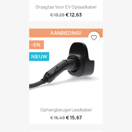
Draagtas Voor EV Oplaadkabel
€ 12,63
€ 13,29
AANBIEDING!
favorite_border
-5%
NIEUW
Ophangbeugel Laadkabel
€ 15,67
€ 16,49