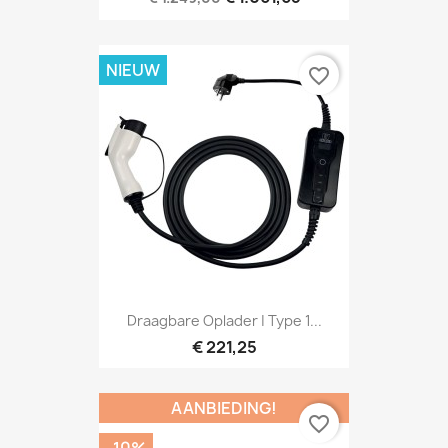
NIEUW
favorite_border
Draagbare Oplader | Type 1...
€ 221,25
AANBIEDING!
favorite_border
-10%