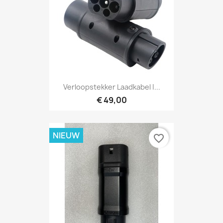
Verloopstekker Laadkabel |...
€ 49,00
NIEUW
favorite_border