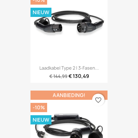
NIEUW
Laadkabel Type 2 | 3-Fasen...
€ 130,49
€ 144,99
AANBIEDING!
favorite_border
-10%
NIEUW