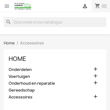
shopping_cart


(0)
search
Home
Accessoires
HOME

Onderdelen

Voertuigen

Onderhoud en reparatie
Gereedschap

Accessoires