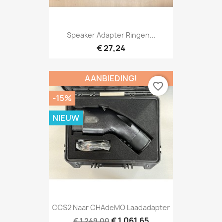
Speaker Adapter Ringen...
€ 27,24
AANBIEDING!
favorite_border
-15%
NIEUW
CCS2 Naar CHAdeMO Laadadapter
€ 1.061,65
€ 1.249,00