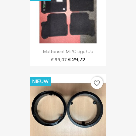
Mattenset Mii/Citigo/Up
€ 29,72
€ 99,07
NIEUW
favorite_border