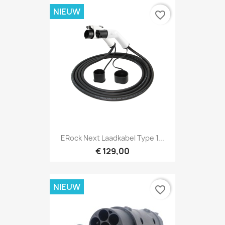
NIEUW
favorite_border
ERock Next Laadkabel Type 1...
€ 129,00
NIEUW
favorite_border