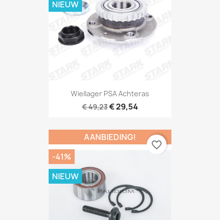
NIEUW
Wiellager PSA Achteras
€ 29,54
€ 49,23
AANBIEDING!
favorite_border
-41%
NIEUW