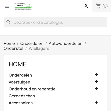
shopping_cart


(0)
search
Home
Onderdelen
Auto-onderdelen
Onderstel
Wiellagers
HOME

Onderdelen

Voertuigen

Onderhoud en reparatie
Gereedschap

Accessoires