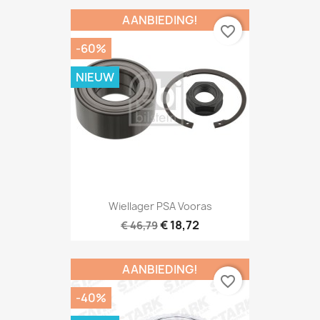
AANBIEDING!
favorite_border
-60%
NIEUW
Wiellager PSA Vooras
€ 18,72
€ 46,79
AANBIEDING!
favorite_border
-40%