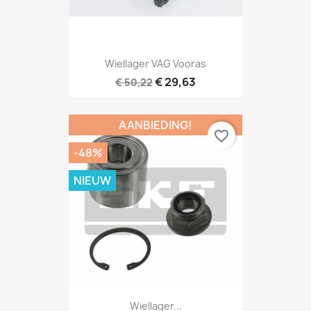
Wiellager VAG Vooras
€ 29,63
€ 50,22
AANBIEDING!
favorite_border
-48%
NIEUW
Wiellager...