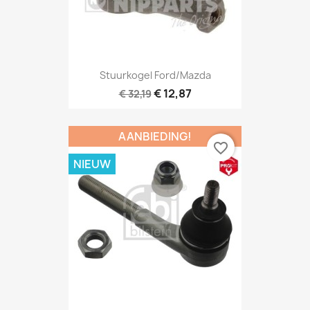
Stuurkogel Ford/Mazda
€ 12,87
€ 32,19
AANBIEDING!
favorite_border
NIEUW