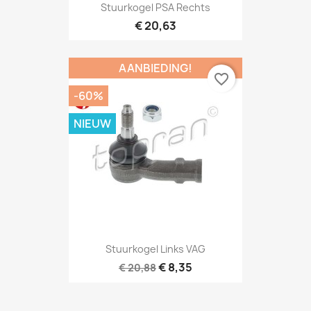
Stuurkogel PSA Rechts
€ 20,63
AANBIEDING!
favorite_border
-60%
NIEUW
Stuurkogel Links VAG
€ 8,35
€ 20,88