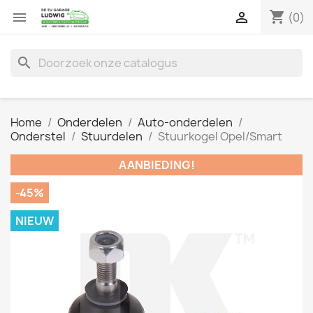
shopping_cart


(0)
search
Home
Onderdelen
Auto-onderdelen
Onderstel
Stuurdelen
Stuurkogel Opel/Smart
AANBIEDING!
-45%
NIEUW