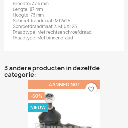
Breedte: 37,5 mm
Lengte: 87 mm
Hoogte: 73 mm
Schroefdraadmaat: M12x1.5
Schroefdraadmaat 2: M10X1.25
Draadtype: Met rechtse schroefdraad
Draadtype: Met binnendraad
3 andere producten in dezelfde
categorie:
AANBIEDING!
favorite_border
-60%
NIEUW