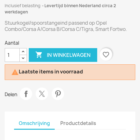
Inclusief belasting
Levertijd binnen Nederland circa 2
werkdagen
Stuurkogel/spoorstangeind passend op Opel
Combo/Corsa A/Corsa B/Corsa C/Tigra, Smart Fortwo.
Aantal

favorite_border
IN WINKELWAGEN
Laatste items in voorraad

Delen
Omschrijving
Productdetails