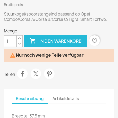
Bruttopreis
Stuurkogel/spoorstangeind passend op Opel
Combo/Corsa A/Corsa B/Corsa C/Tigra, Smart Fortwo.
Menge

favorite_border
IN DEN WARENKORB
Nur noch wenige Teile verfügbar

Teilen
Beschreibung
Artikeldetails
Breedte: 37,5 mm