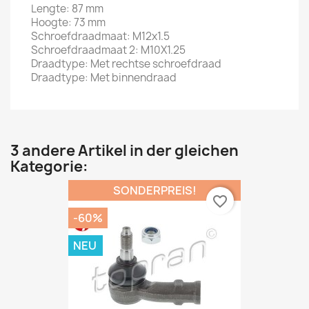
Lengte: 87 mm
Hoogte: 73 mm
Schroefdraadmaat: M12x1.5
Schroefdraadmaat 2: M10X1.25
Draadtype: Met rechtse schroefdraad
Draadtype: Met binnendraad
3 andere Artikel in der gleichen
Kategorie:
SONDERPREIS!
favorite_border
-60%
NEU