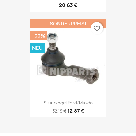
20,63 €
SONDERPREIS!
favorite_border
-60%
NEU
Stuurkogel Ford/Mazda
12,87 €
32,19 €