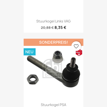
Stuurkogel Links VAG
8,35 €
20,88 €
SONDERPREIS!
favorite_border
NEU
Stuurkogel PSA