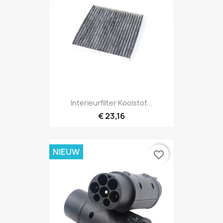
Interieurfilter Koolstof...
€ 23,16
NIEUW
favorite_border