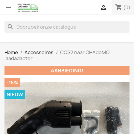
shopping_cart


(0)
search
Home
Accessoires
CCS2 naar CHAdeMO
laadadapter
AANBIEDING!
-15%
NIEUW