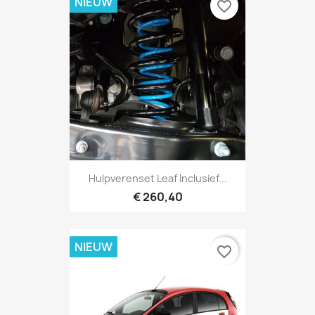
NIEUW
favorite_border
Hulpverenset Leaf Inclusief...
€ 260,40
NIEUW
favorite_border