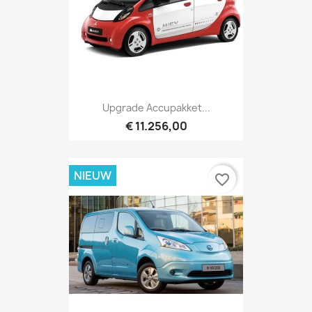
Upgrade Accupakket...
€ 11.256,00
NIEUW
favorite_border