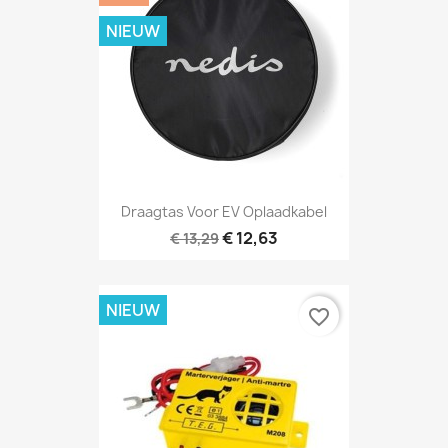
NIEUW
Draagtas Voor EV Oplaadkabel
€ 12,63
€ 13,29
NIEUW
favorite_border