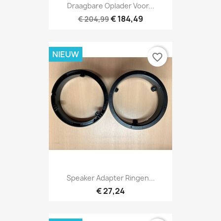
Draagbare Oplader Voor...
€ 184,49
€ 204,99
NIEUW
favorite_border
Speaker Adapter Ringen...
€ 27,24