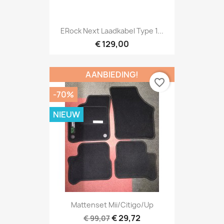
ERock Next Laadkabel Type 1...
€ 129,00
AANBIEDING!
favorite_border
-70%
NIEUW
Mattenset Mii/Citigo/Up
€ 29,72
€ 99,07