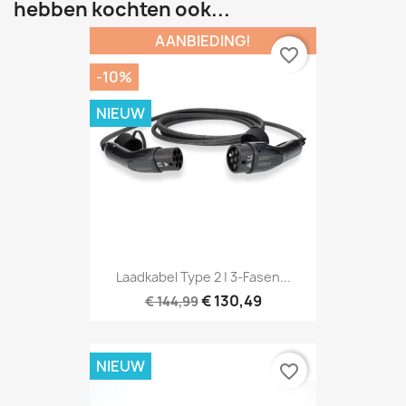
hebben kochten ook...
AANBIEDING!
favorite_border
-10%
NIEUW
Laadkabel Type 2 | 3-Fasen...
€ 130,49
€ 144,99
NIEUW
favorite_border