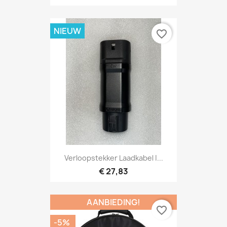
NIEUW
favorite_border
Verloopstekker Laadkabel |...
€ 27,83
AANBIEDING!
favorite_border
-5%