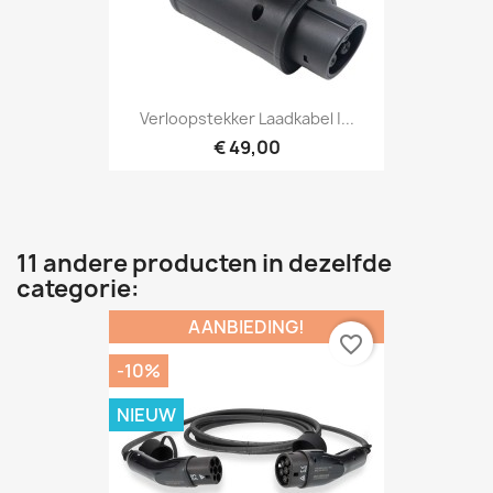
Verloopstekker Laadkabel |...
€ 49,00
11 andere producten in dezelfde
categorie:
AANBIEDING!
favorite_border
-10%
NIEUW