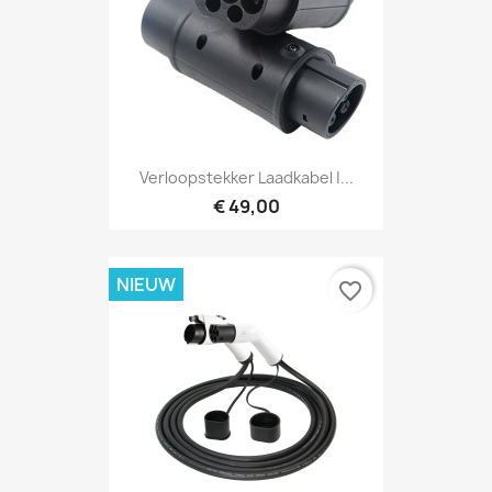
Verloopstekker Laadkabel |...
€ 49,00
NIEUW
favorite_border