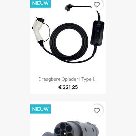
NIEUW
favorite_border
Draagbare Oplader | Type 1...
€ 221,25
NIEUW
favorite_border