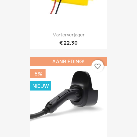
Marterverjager
€ 22,30
AANBIEDING!
favorite_border
-5%
NIEUW