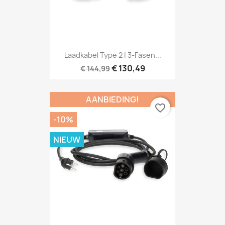
Laadkabel Type 2 | 3-Fasen...
€ 130,49
€ 144,99
AANBIEDING!
favorite_border
-10%
NIEUW