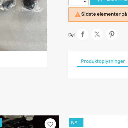
Sidste elementer på 

Del
Produktoplysninger
NY
favorite_border