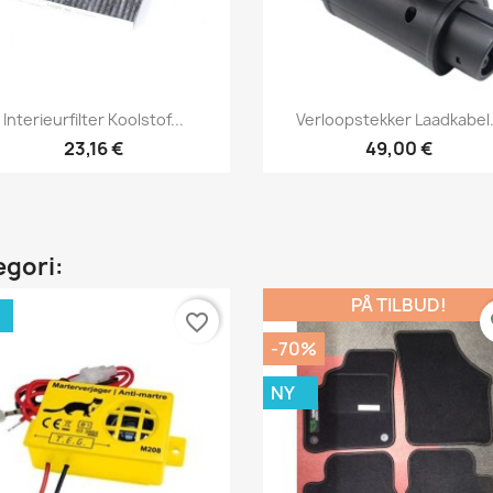
Vis her
Vis her


Interieurfilter Koolstof...
Verloopstekker Laadkabel.
23,16 €
49,00 €
egori:
PÅ TILBUD!
favorite_border
fa
-70%
NY