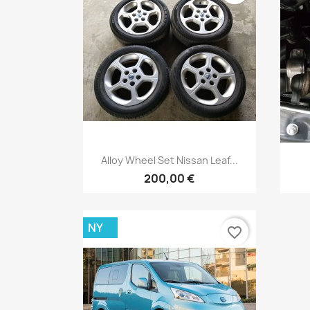
Vis her

Alloy Wheel Set Nissan Leaf...
200,00 €
NY
favorite_border