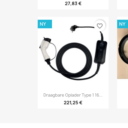
27,83 €
NY
NY
favorite_border
Vis her

Draagbare Oplader Type 1 16...
221,25 €