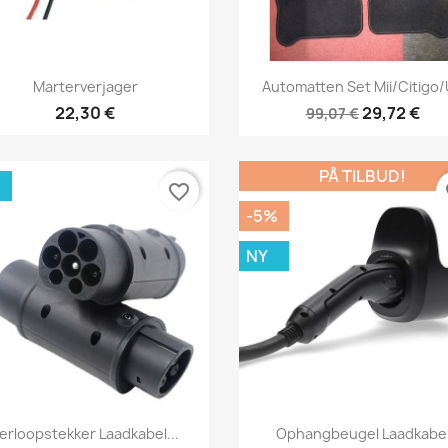
Vis her
Vis her


Marterverjager
Automatten Set Mii/Citigo
22,30 €
29,72 €
99,07 €
PÅ TILBUD!
favorite_border
fa
-5%
NY
Vis her
Vis her


erloopstekker Laadkabel...
Ophangbeugel Laadkabe