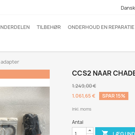
Dansk
NDERDELEN
TILBEHØR
ONDERHOUD EN REPARATIE
 adapter
CCS2 NAAR CHAD
1.249,00 €
1.061,65 €
SPAR 15%
Inkl. moms
Antal

LÆG I I