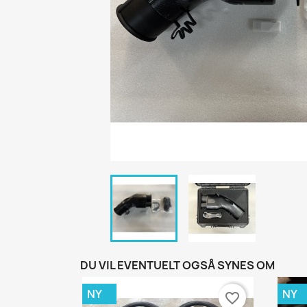
DU VIL EVENTUELT OGSÅ SYNES OM
NY
NY
favorite_border