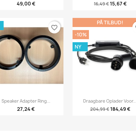
49,00 €
15,67 €
16,49 €
PÅ TILBUD!
favorite_border
fa
-10%
NY
Vis her
Vis her


Speaker Adapter Ring...
Draagbare Oplader Voor..
27,24 €
184,49 €
204,99 €