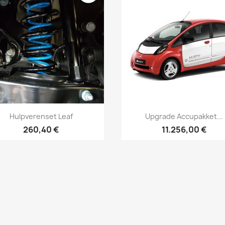
Vis her
Vis her


Hulpverenset Leaf
Upgrade Accupakket...
260,40 €
11.256,00 €