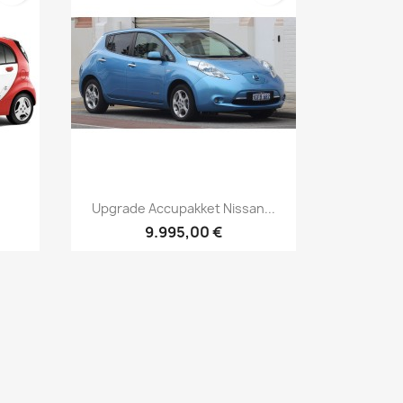
Vis her

Upgrade Accupakket Nissan...
9.995,00 €