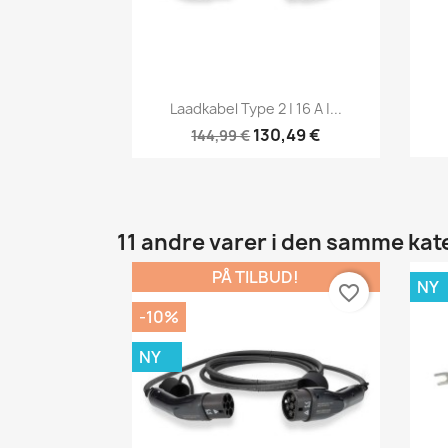
Vis her

Laadkabel Type 2 | 16 A |...
130,49 €
144,99 €
11 andre varer i den samme kat
PÅ TILBUD!
NY
favorite_border
-10%
NY