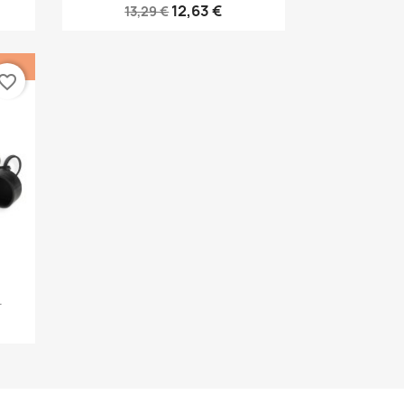
12,63 €
13,29 €
vorite_border
.