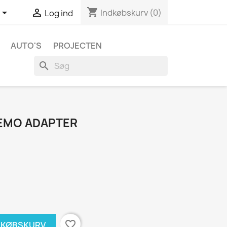
shopping_cart


Indkøbskurv
(0)
Log ind
AUTO'S
PROJECTEN
search
EMO ADAPTER
favorite_border
NDKØBSKURV