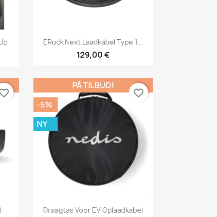
Vis her

/Up
ERock Next Laadkabel Type 1...
129,00 €
PÅ TILBUD!
vorite_border
favorite_border
-5%
NY
Vis her

l
Draagtas Voor EV Oplaadkabel