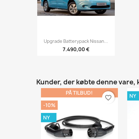
Vis her

Upgrade Batterypack Nissan...
7.490,00 €
Kunder, der købte denne vare,
PÅ TILBUD!
NY
favorite_border
-10%
NY