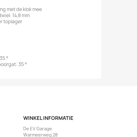
ting met de klok mee
dwiel: 14,8 mm
r toplager
35 °
oorgat: 35 °
WINKEL INFORMATIE
De EV Garage
Warmeerweg 28