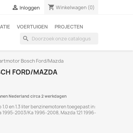
shopping_cart

Winkelwagen
(0)
Inloggen
ATIE
VOERTUIGEN
PROJECTEN
search
artmotor Bosch Ford/Mazda
CH FORD/MAZDA
innen Nederland circa 2 werkdagen
1.0 en 1.3 liter benzinemotoren toegepast in:
ta 1995-2003/Ka 1996-2008, Mazda 121 1996-