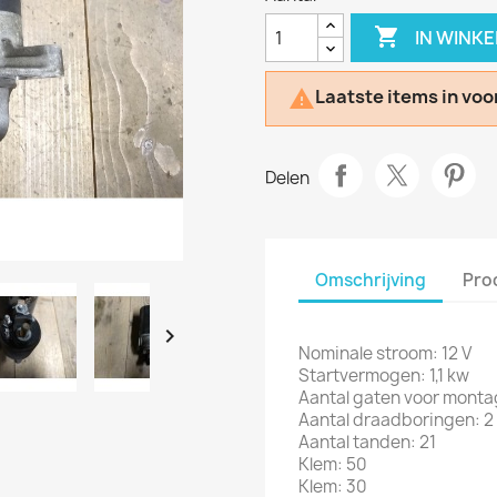

IN WINK
Laatste items in voo

Delen
Omschrijving
Pro

Nominale stroom: 12 V
Startvermogen: 1,1 kw
Aantal gaten voor monta
Aantal draadboringen: 2
Aantal tanden: 21
Klem: 50
Klem: 30