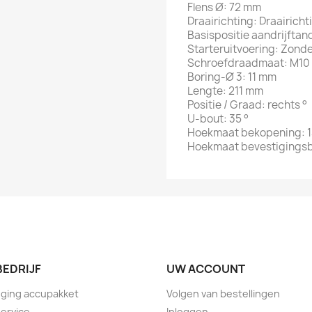
Flens Ø: 72 mm
Draairichting: Draairich
Basispositie aandrijftan
Starteruitvoering: Zonde
Schroefdraadmaat: M10
Boring-Ø 3: 11 mm
Lengte: 211 mm
Positie / Graad: rechts °
U-bout: 35 °
Hoekmaat bekopening: 1
Hoekmaat bevestigingsb
BEDRIJF
UW ACCOUNT
ging accupakket
Volgen van bestellingen
service
Inloggen