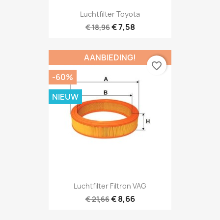
Luchtfilter Toyota
€ 7,58
€ 18,96
AANBIEDING!
favorite_border
-60%
NIEUW
Luchtfilter Filtron VAG
€ 8,66
€ 21,66