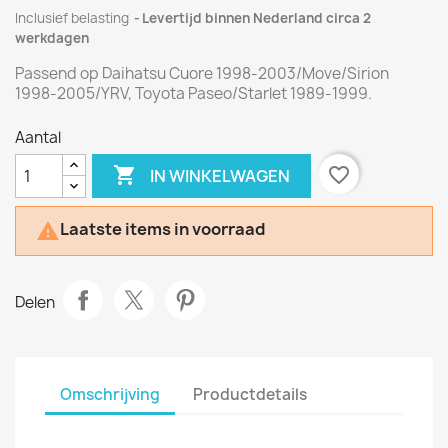
Inclusief belasting
Levertijd binnen Nederland circa 2
werkdagen
Passend op Daihatsu Cuore 1998-2003/Move/Sirion
1998-2005/YRV, Toyota Paseo/Starlet 1989-1999.
Aantal

favorite_border
IN WINKELWAGEN
Laatste items in voorraad

Delen
Omschrijving
Productdetails