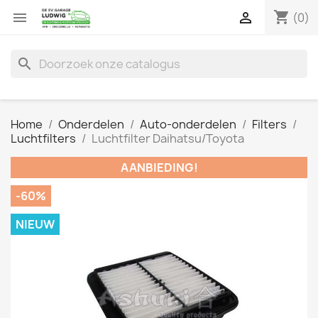
shopping_cart


(0)
search
Home
Onderdelen
Auto-onderdelen
Filters
Luchtfilters
Luchtfilter Daihatsu/Toyota
AANBIEDING!
-60%
NIEUW