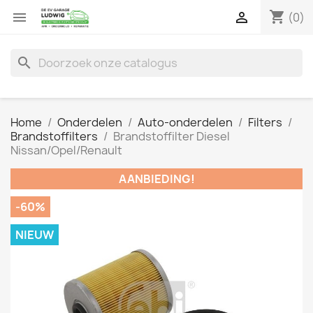
shopping_cart


(0)
search
Home
Onderdelen
Auto-onderdelen
Filters
Brandstoffilters
Brandstoffilter Diesel
Nissan/Opel/Renault
AANBIEDING!
-60%
NIEUW