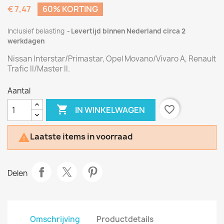
€ 7,47
60% KORTING
Inclusief belasting
Levertijd binnen Nederland circa 2
werkdagen
Nissan Interstar/Primastar, Opel Movano/Vivaro A, Renault
Trafic II/Master II.
Aantal

favorite_border
IN WINKELWAGEN
Laatste items in voorraad

Delen
Omschrijving
Productdetails