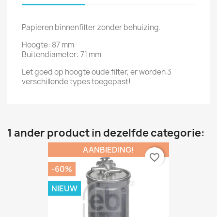
Papieren binnenfilter zonder behuizing.
Hoogte: 87 mm
Buitendiameter: 71 mm
Let goed op hoogte oude filter, er worden 3
verschillende types toegepast!
1 ander product in dezelfde categorie:
AANBIEDING!
favorite_border
-60%
NIEUW