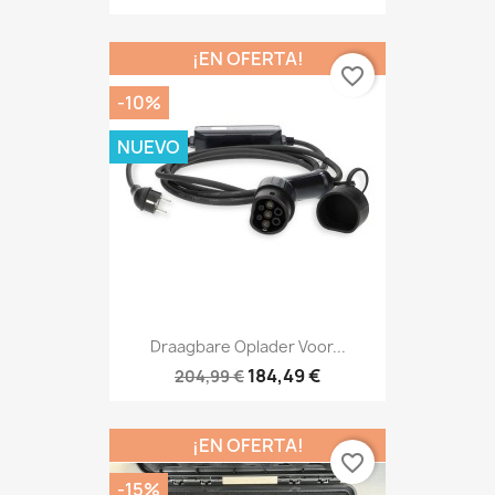
¡EN OFERTA!
favorite_border
-10%
NUEVO
Draagbare Oplader Voor...
184,49 €
204,99 €
¡EN OFERTA!
favorite_border
-15%