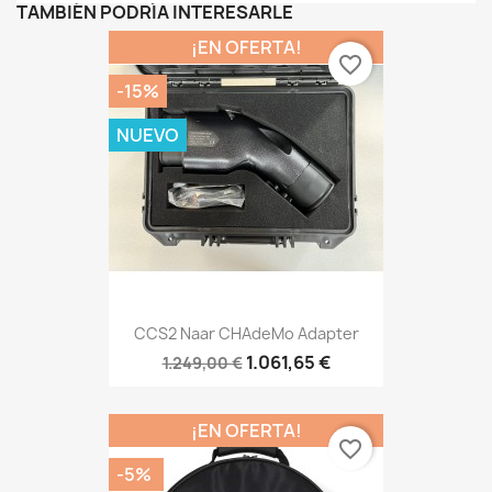
TAMBIÉN PODRÍA INTERESARLE
¡EN OFERTA!
favorite_border
-15%
NUEVO
CCS2 Naar CHAdeMo Adapter
1.061,65 €
1.249,00 €
¡EN OFERTA!
favorite_border
-5%