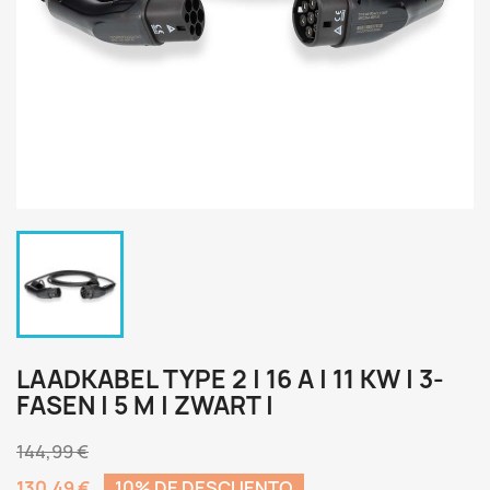
LAADKABEL TYPE 2 | 16 A | 11 KW | 3-
FASEN | 5 M | ZWART |
144,99 €
130,49 €
10% DE DESCUENTO