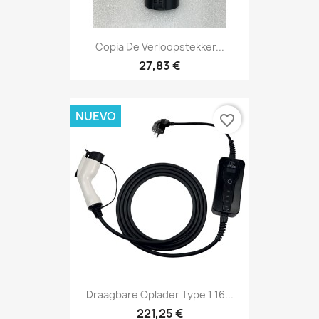
Copia De Verloopstekker...
27,83 €
NUEVO
favorite_border
Draagbare Oplader Type 1 16...
221,25 €