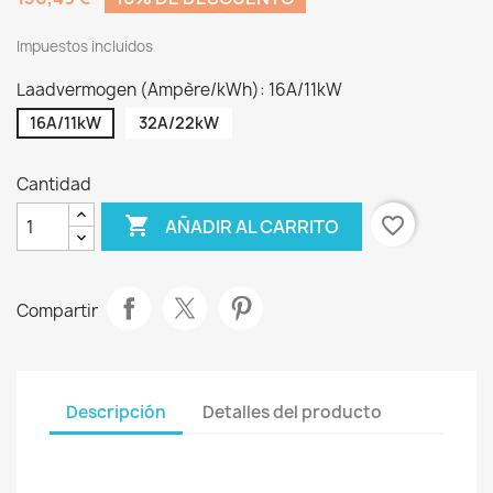
Impuestos incluidos
Laadvermogen (Ampère/kWh): 16A/11kW
16A/11kW
32A/22kW
Cantidad

favorite_border
AÑADIR AL CARRITO
Compartir
Descripción
Detalles del producto