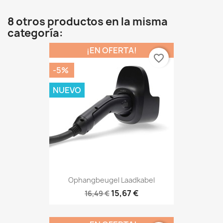
8 otros productos en la misma
categoría:
¡EN OFERTA!
favorite_border
-5%
NUEVO
Ophangbeugel Laadkabel
15,67 €
16,49 €