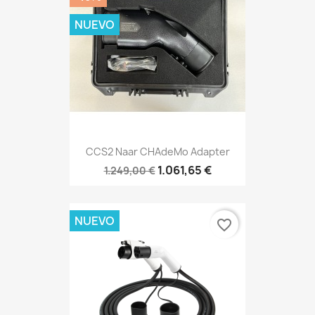
NUEVO
CCS2 Naar CHAdeMo Adapter
1.061,65 €
1.249,00 €
NUEVO
favorite_border