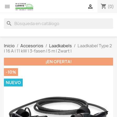
shopping_cart


(0)
search
Inicio
Accesorios
Laadkabels
Laadkabel Type 2
| 16 A | 11 kW | 3-fasen | 5 m | Zwart |
¡EN OFERTA!
-10%
NUEVO