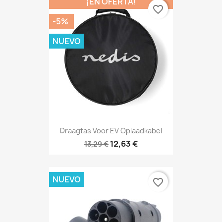
¡EN OFERTA!
favorite_border
-5%
NUEVO
Draagtas Voor EV Oplaadkabel
12,63 €
13,29 €
NUEVO
favorite_border