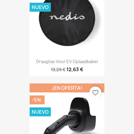
NUEVO
Draagtas Voor EV Oplaadkabel
12,63 €
13,29 €
¡EN OFERTA!
favorite_border
-5%
NUEVO