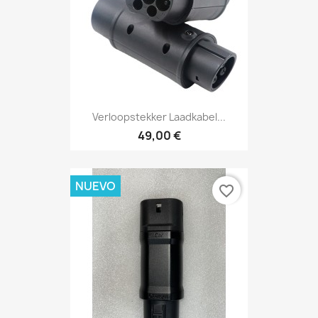
Verloopstekker Laadkabel...
49,00 €
NUEVO
favorite_border