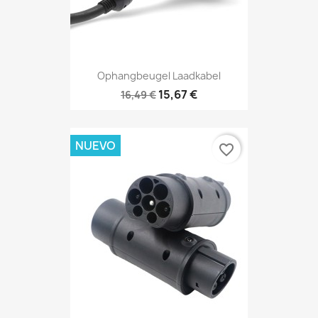
Ophangbeugel Laadkabel
15,67 €
16,49 €
NUEVO
favorite_border