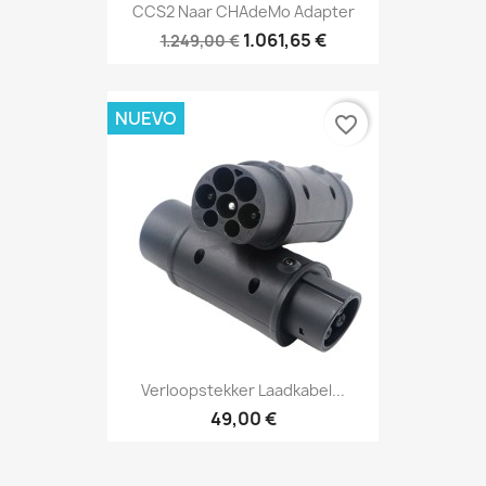
CCS2 Naar CHAdeMo Adapter
1.061,65 €
1.249,00 €
NUEVO
favorite_border
Verloopstekker Laadkabel...
49,00 €