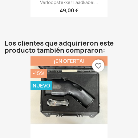
Verloopstekker Laadkabel...
49,00 €
Los clientes que adquirieron este
producto también compraron:
¡EN OFERTA!
favorite_border
-15%
NUEVO