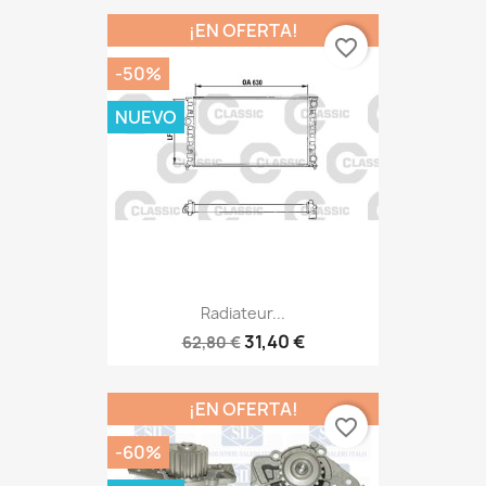
¡EN OFERTA!
favorite_border
-50%
NUEVO
Radiateur...
31,40 €
62,80 €
¡EN OFERTA!
favorite_border
-60%