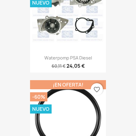
NUEVO
Waterpomp PSA Diesel
24,05 €
60,11 €
¡EN OFERTA!
favorite_border
-60%
NUEVO