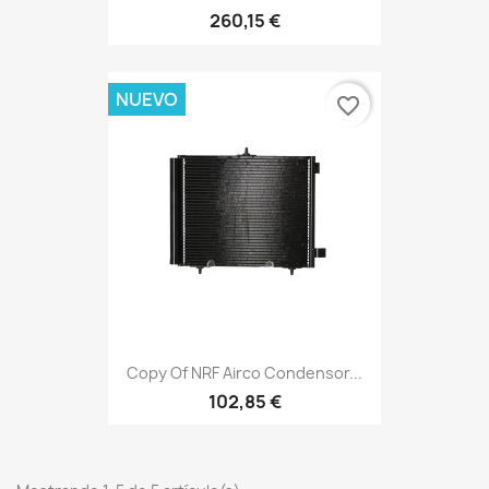
260,15 €
NUEVO
favorite_border
Copy Of NRF Airco Condensor...
102,85 €