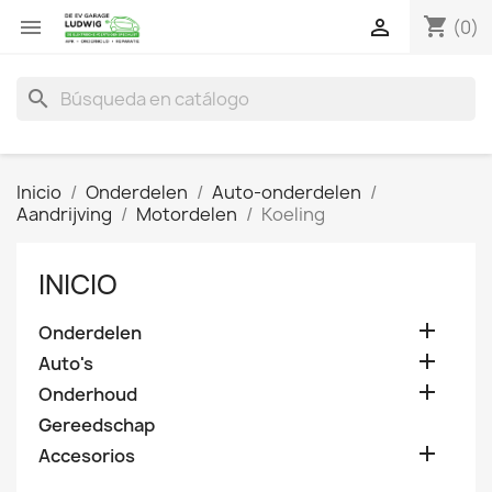
shopping_cart


(0)
search
Inicio
Onderdelen
Auto-onderdelen
Aandrijving
Motordelen
Koeling
INICIO

Onderdelen

Auto's

Onderhoud
Gereedschap

Accesorios