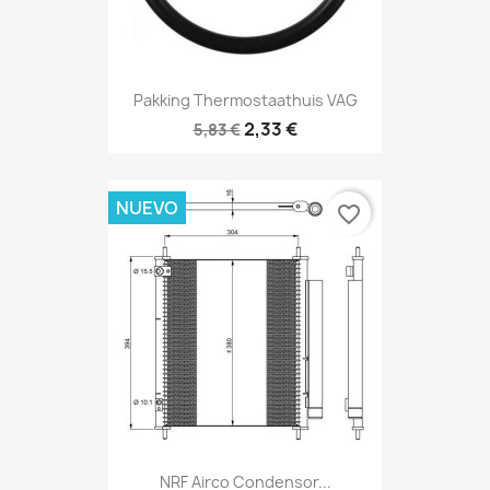
Pakking Thermostaathuis VAG
2,33 €
5,83 €
NUEVO
favorite_border
NRF Airco Condensor...