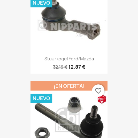
NUEVO
Stuurkogel Ford/Mazda
12,87 €
32,19 €
¡EN OFERTA!
favorite_border
NUEVO