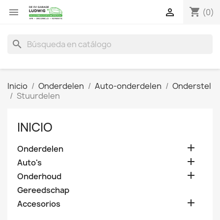
shopping_cart


(0)
search
Inicio
Onderdelen
Auto-onderdelen
Onderstel
Stuurdelen
INICIO

Onderdelen

Auto's

Onderhoud
Gereedschap

Accesorios