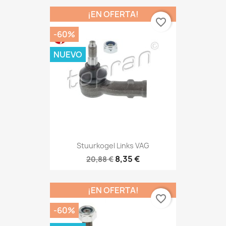
¡EN OFERTA!
favorite_border
-60%
NUEVO
Stuurkogel Links VAG
8,35 €
20,88 €
¡EN OFERTA!
favorite_border
-60%