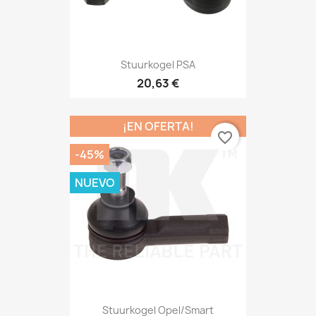
Stuurkogel PSA
20,63 €
¡EN OFERTA!
favorite_border
-45%
NUEVO
Stuurkogel Opel/Smart