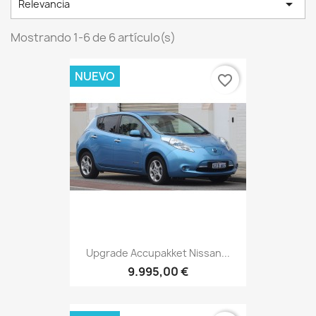

Relevancia
Mostrando 1-6 de 6 artículo(s)
NUEVO
favorite_border
Upgrade Accupakket Nissan...
9.995,00 €