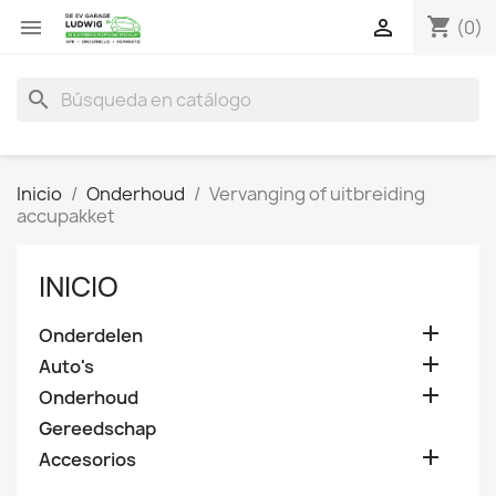
shopping_cart


(0)
search
Inicio
Onderhoud
Vervanging of uitbreiding
accupakket
INICIO

Onderdelen

Auto's

Onderhoud
Gereedschap

Accesorios