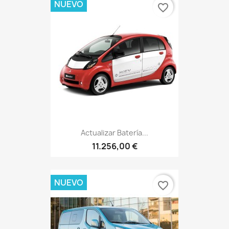
NUEVO
favorite_border
Actualizar Batería...
11.256,00 €
NUEVO
favorite_border