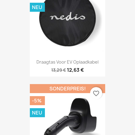
NEU
Draagtas Voor EV Oplaadkabel
12,63 €
13,29 €
SONDERPREIS!
favorite_border
-5%
NEU