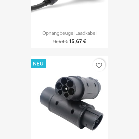
Ophangbeugel Laadkabel
15,67 €
16,49 €
NEU
favorite_border