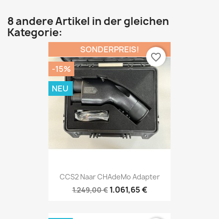
8 andere Artikel in der gleichen
Kategorie:
SONDERPREIS!
favorite_border
-15%
NEU
CCS2 Naar CHAdeMo Adapter
1.061,65 €
1.249,00 €