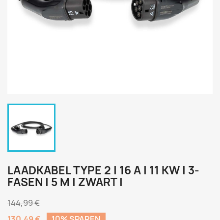
LAADKABEL TYPE 2 | 16 A | 11 KW | 3-
FASEN | 5 M | ZWART |
144,99 €
130,49 €
10% SPAREN