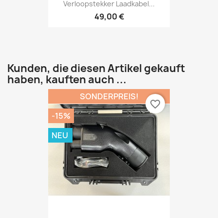
Verloopstekker Laadkabel...
49,00 €
Kunden, die diesen Artikel gekauft
haben, kauften auch ...
SONDERPREIS!
favorite_border
-15%
NEU