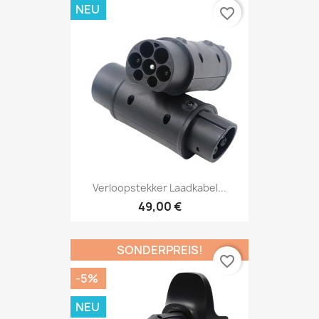
NEU
favorite_border
Verloopstekker Laadkabel...
49,00 €
SONDERPREIS!
favorite_border
-5%
NEU