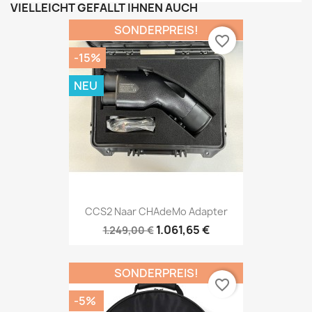
VIELLEICHT GEFÄLLT IHNEN AUCH
SONDERPREIS!
favorite_border
-15%
NEU
CCS2 Naar CHAdeMo Adapter
1.061,65 €
1.249,00 €
SONDERPREIS!
favorite_border
-5%