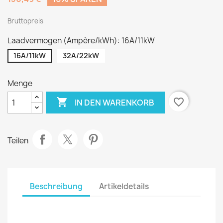
Bruttopreis
Laadvermogen (Ampère/kWh): 16A/11kW
16A/11kW
32A/22kW
Menge

favorite_border
IN DEN WARENKORB
Teilen
Beschreibung
Artikeldetails