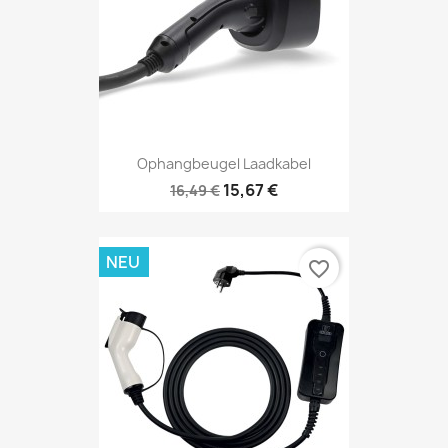
Ophangbeugel Laadkabel
15,67 €
16,49 €
NEU
favorite_border