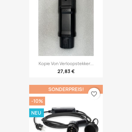
Kopie Von Verloopstekker...
27,83 €
SONDERPREIS!
favorite_border
-10%
NEU