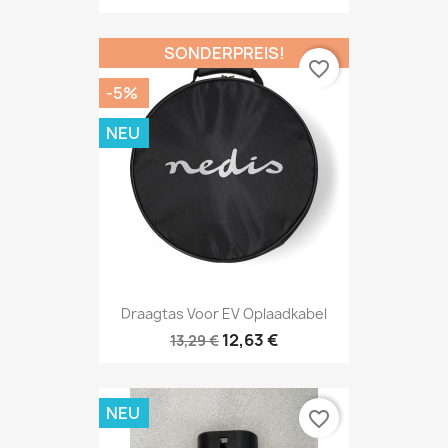
SONDERPREIS!
favorite_border
-5%
NEU
Draagtas Voor EV Oplaadkabel
12,63 €
13,29 €
NEU
favorite_border