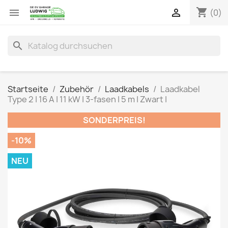
shopping_cart


(0)
search
Startseite
Zubehör
Laadkabels
Laadkabel
Type 2 | 16 A | 11 kW | 3-fasen | 5 m | Zwart |
SONDERPREIS!
-10%
NEU