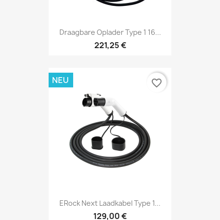
Draagbare Oplader Type 1 16...
221,25 €
NEU
favorite_border
ERock Next Laadkabel Type 1...
129,00 €