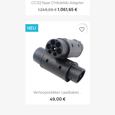
CCS2 Naar CHAdeMo Adapter
1.061,65 €
1.249,00 €
NEU
favorite_border
Verloopstekker Laadkabel...
49,00 €