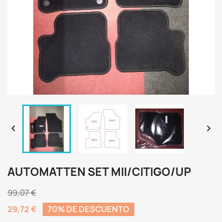


AUTOMATTEN SET MII/CITIGO/UP
99,07 €
29,72 €
70% DE DESCUENTO