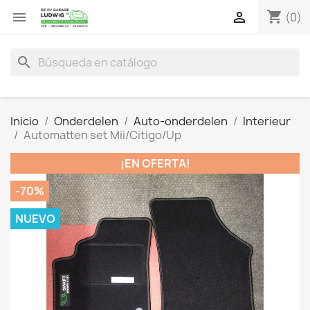
shopping_cart


(0)
search
Inicio
Onderdelen
Auto-onderdelen
Interieur
Automatten set Mii/Citigo/Up
¡EN OFERTA!
-70%
NUEVO