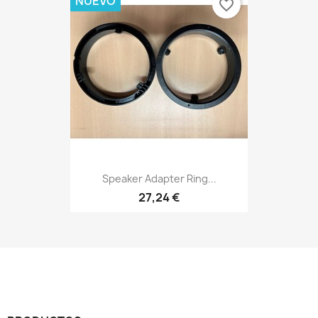
NUEVO
favorite_border
Speaker Adapter Ring...
27,24 €