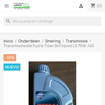
shopping_cart


(0)
search
Inicio
Onderdelen
Smering
Transmissie
Transmissieolie Fuchs Titan SinTopoid LS 75W-140
-10%
NUEVO