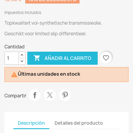
Impuestos incluidos
Topkwaliteit vol-synthetische transmissieolie.
Geschikt voor limited slip differentieel.
Cantidad

favorite_border
AÑADIR AL CARRITO
Últimas unidades en stock

Compartir
Descripción
Detalles del producto