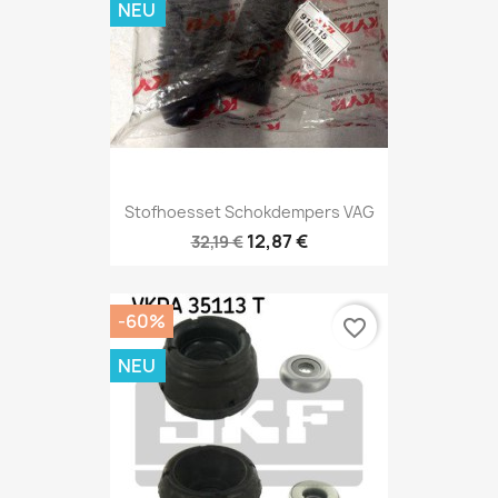
NEU
Stofhoesset Schokdempers VAG
12,87 €
32,19 €
-60%
favorite_border
NEU