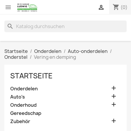
shopping_cart


(0)
search
Startseite
Onderdelen
Auto-onderdelen
Onderstel
Vering en demping
STARTSEITE

Onderdelen

Auto's

Onderhoud
Gereedschap

Zubehör