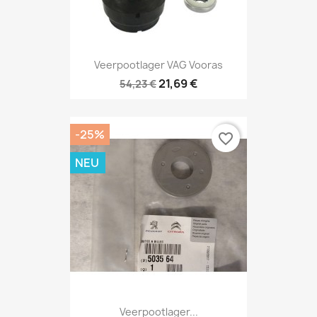
Veerpootlager VAG Vooras
21,69 €
54,23 €
-25%
favorite_border
NEU
Veerpootlager...