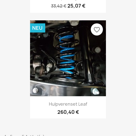
25,07 €
33,42 €
NEU
favorite_border
Hulpverenset Leaf
260,40 €