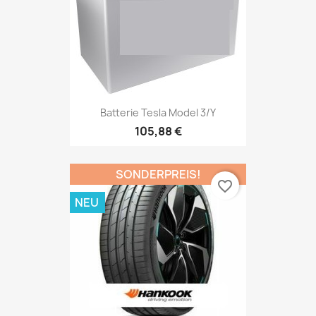
Batterie Tesla Model 3/Y
105,88 €
SONDERPREIS!
favorite_border
NEU