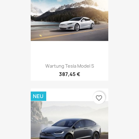
Wartung Tesla Model S
387,45 €
NEU
favorite_border