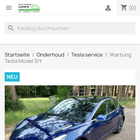
shopping_cart


(0)
search
Startseite
Onderhoud
Tesla service
Wartung
Tesla Model 3/Y
NEU