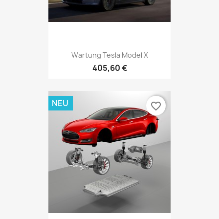
Wartung Tesla Model X
405,60 €
NEU
favorite_border