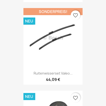
SONDERPREIS!
favorite_border
NEU
Ruitenwisserset Valeo...
44,09 €
NEU
favorite_border