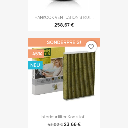
HANKOOK VENTUS ION S IK01...
258,67 €
SONDERPREIS!
favorite_border
-45%
NEU
Interieurfilter Koolstof...
23,66 €
43,02 €