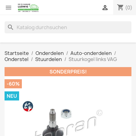
shopping_cart


(0)
search
Startseite
Onderdelen
Auto-onderdelen
Onderstel
Stuurdelen
Stuurkogel links VAG
SONDERPREIS!
-60%
NEU