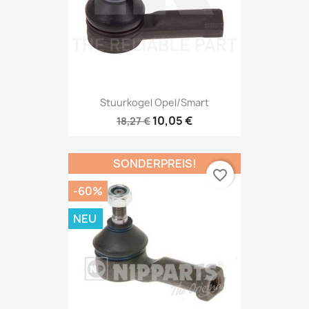
Stuurkogel Opel/Smart
10,05 €
18,27 €
SONDERPREIS!
favorite_border
-60%
NEU