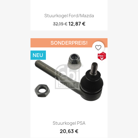
Stuurkogel Ford/Mazda
12,87 €
32,19 €
SONDERPREIS!
favorite_border
NEU
Stuurkogel PSA
20,63 €