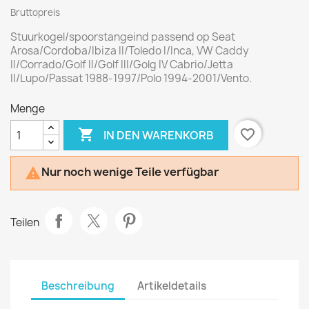
Bruttopreis
Stuurkogel/spoorstangeind passend op Seat
Arosa/Cordoba/Ibiza II/Toledo I/Inca, VW Caddy
II/Corrado/Golf II/Golf III/Golg IV Cabrio/Jetta
II/Lupo/Passat 1988-1997/Polo 1994-2001/Vento.
Menge

favorite_border
IN DEN WARENKORB
Nur noch wenige Teile verfügbar

Teilen
Beschreibung
Artikeldetails