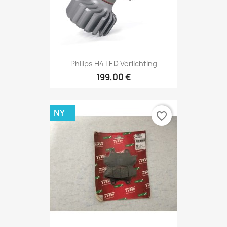
Philips H4 LED Verlichting
199,00 €
NY
favorite_border