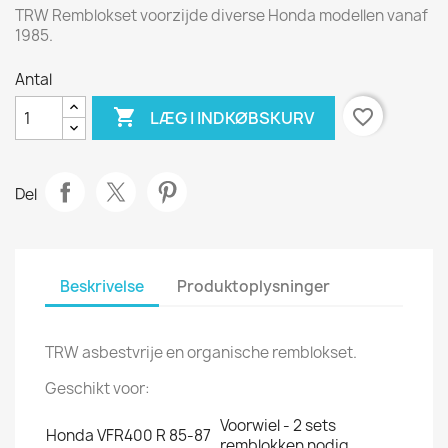
TRW Remblokset voorzijde diverse Honda modellen vanaf
1985.
Antal

favorite_border
LÆG I INDKØBSKURV
Del
Beskrivelse
Produktoplysninger
TRW asbestvrije en organische remblokset.
Geschikt voor:
Voorwiel - 2 sets
Honda VFR400 R 85-87
remblokken nodig