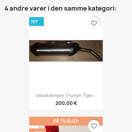
4 andre varer i den samme kategori:
NY
favorite_border
Uitlaatdemper Triumph Tiger...
200,00 €
PÅ TILBUD!
favorite_border