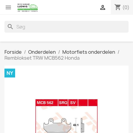
shopping_cart


(0)
search
Forside
Onderdelen
Motorfiets onderdelen
Remblokset TRW MCB562 Honda
NY