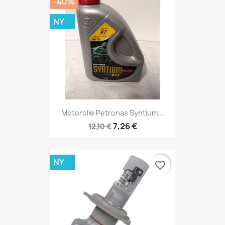
-40%
NY
Motorolie Petronas Syntium...
7,26 €
12,10 €
NY
favorite_border