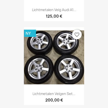
Lichtmetalen Velg Audi A1...
125,00 €
NY
favorite_border
Lichtmetalen Velgen Set...
200,00 €