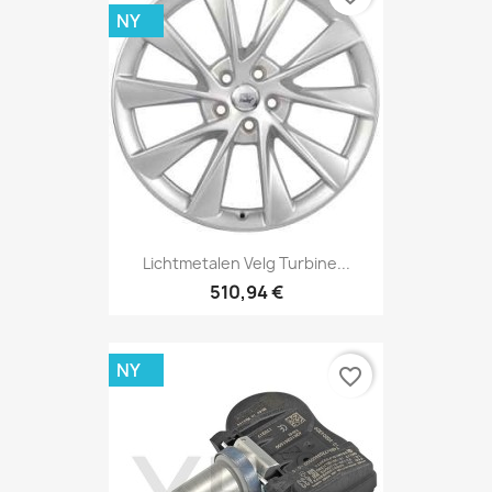
NY
Lichtmetalen Velg Turbine...
510,94 €
NY
favorite_border