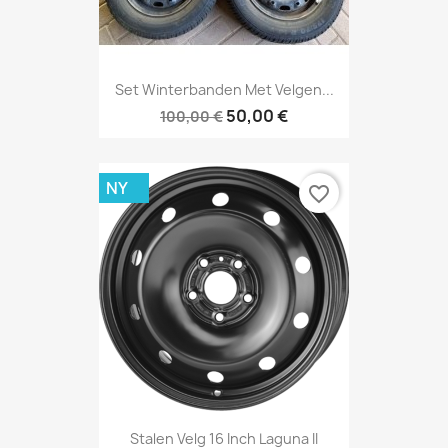
Set Winterbanden Met Velgen...
50,00 €
100,00 €
NY
favorite_border
Stalen Velg 16 Inch Laguna II