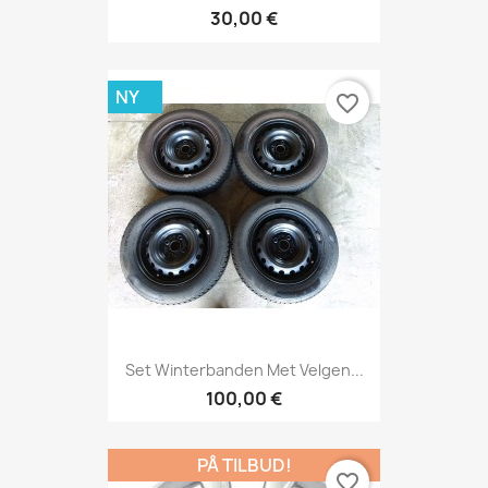
30,00 €
NY
favorite_border
Set Winterbanden Met Velgen...
100,00 €
PÅ TILBUD!
favorite_border