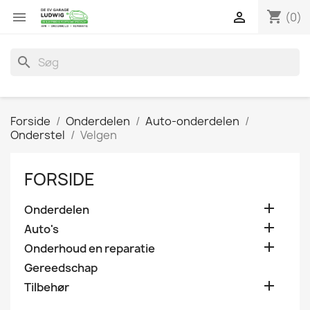
shopping_cart


(0)
search
Forside
Onderdelen
Auto-onderdelen
Onderstel
Velgen
FORSIDE

Onderdelen

Auto's

Onderhoud en reparatie
Gereedschap

Tilbehør