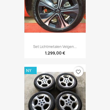
Set Lichtmetalen Velgen...
1.299,00 €
NY
favorite_border