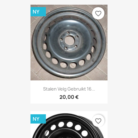
NY
favorite_border
Stalen Velg Gebruikt 16...
20,00 €
NY
favorite_border