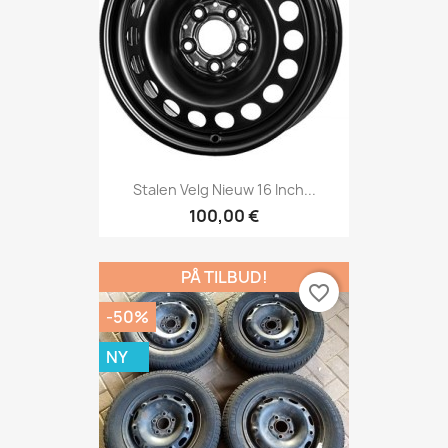
Stalen Velg Nieuw 16 Inch...
100,00 €
PÅ TILBUD!
favorite_border
-50%
NY