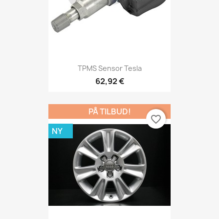
TPMS Sensor Tesla
62,92 €
PÅ TILBUD!
favorite_border
NY