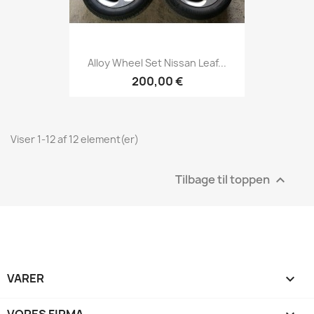
Alloy Wheel Set Nissan Leaf...
200,00 €
Viser 1-12 af 12 element(er)
Tilbage til toppen

VARER

VORES FIRMA