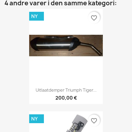
4 andre varer i den samme kategori:
NY
favorite_border
Uitlaatdemper Triumph Tiger...
200,00 €
NY
favorite_border