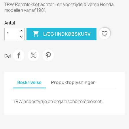
TRW Remblokset achter- en voorzijde diverse Honda
modellen vanaf 1981.
Antal

favorite_border
LÆG I INDKØBSKURV
Del
Beskrivelse
Produktoplysninger
TRW asbestvrije en organische remblokset.