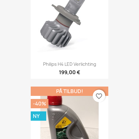
Philips H4 LED Verlichting
199,00 €
PÅ TILBUD!
favorite_border
-40%
NY