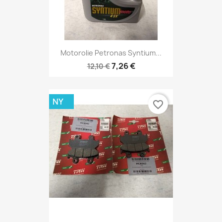
Motorolie Petronas Syntium...
7,26 €
12,10 €
NY
favorite_border