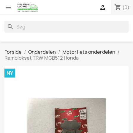
shopping_cart


(0)
search
Forside
Onderdelen
Motorfiets onderdelen
Remblokset TRW MCB512 Honda
NY