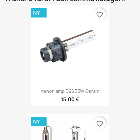
NY
favorite_border
Xenonlamp D2S 35W Osram
15,00 €
NY
favorite_border