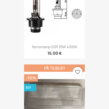
Xenonlamp D2R 35W 4300K
15,00 €
PÅ TILBUD!
favorite_border
-50%
NY