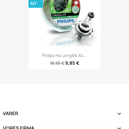
NY
Philips H4 Longlife X4...
9,85 €
18,95 €
VARER

VORES FIRMA
