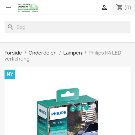
shopping_cart


(0)
search
Forside
Onderdelen
Lampen
Philips H4 LED
verlichting
NY