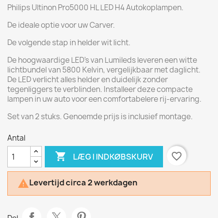
Philips Ultinon Pro5000 HL LED H4 Autokoplampen.
De ideale optie voor uw Carver.
De volgende stap in helder wit licht.
De hoogwaardige LED's van Lumileds leveren een witte
lichtbundel van 5800 Kelvin, vergelijkbaar met daglicht.
De LED verlicht alles helder en duidelijk zonder
tegenliggers te verblinden. Installeer deze compacte
lampen in uw auto voor een comfortabelere rij-ervaring.
Set van 2 stuks. Genoemde prijs is inclusief montage.
Antal

favorite_border
LÆG I INDKØBSKURV
Levertijd circa 2 werkdagen
