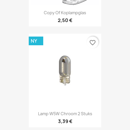
Copy Of Koplampglas
2,50 €
NY
favorite_border
Lamp W5W Chroom 2 Stuks
3,39 €