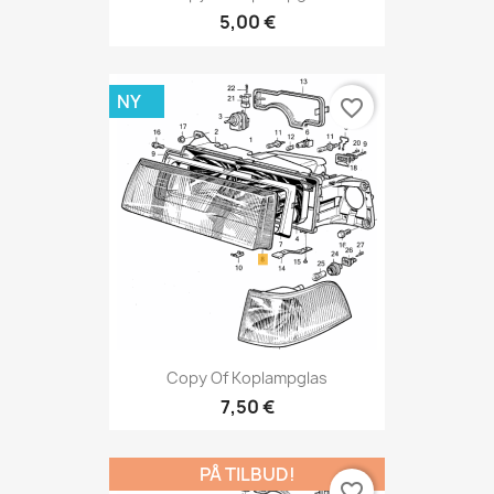
5,00 €
NY
favorite_border
Copy Of Koplampglas
7,50 €
PÅ TILBUD!
favorite_border