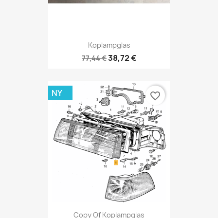
Koplampglas
38,72 €
77,44 €
NY
favorite_border
Copy Of Koplampglas