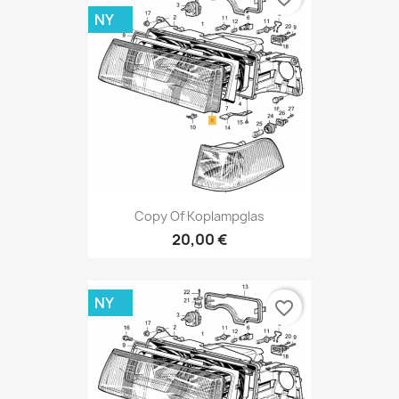
NY
Copy Of Koplampglas
20,00 €
NY
favorite_border