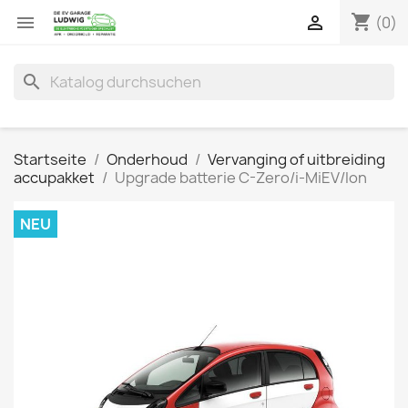
shopping_cart


(0)
search
Startseite
Onderhoud
Vervanging of uitbreiding
accupakket
Upgrade batterie C-Zero/i-MiEV/Ion
NEU