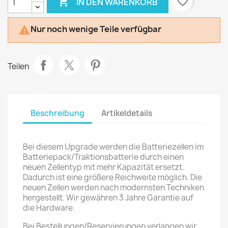

favorite_border
IN DEN WARENKORB
Nur noch wenige Teile verfügbar

Teilen
Beschreibung
Artikeldetails
Bei diesem Upgrade werden die Batteriezellen im
Batteriepack/Traktionsbatterie durch einen
neuen Zellentyp mit mehr Kapazität ersetzt.
Dadurch ist eine größere Reichweite möglich. Die
neuen Zellen werden nach modernsten Techniken
hergestellt. Wir gewähren 3 Jahre Garantie auf
die Hardware.
Bei Bestellungen/Reservierungen verlangen wir