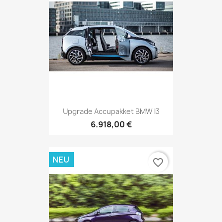
Upgrade Accupakket BMW I3
6.918,00 €
NEU
favorite_border