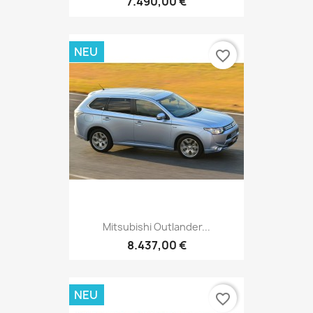
7.490,00 €
NEU
favorite_border
Mitsubishi Outlander...
8.437,00 €
NEU
favorite_border