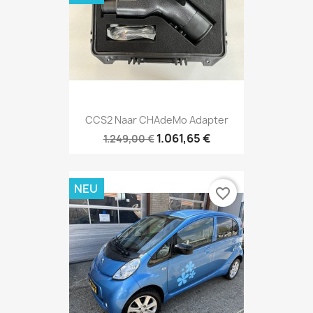
CCS2 Naar CHAdeMo Adapter
1.061,65 €
1.249,00 €
NEU
favorite_border