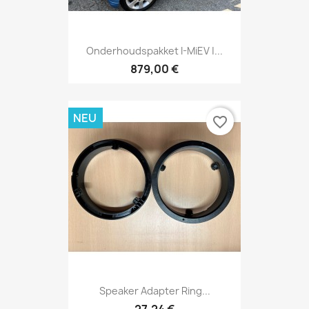
Onderhoudspakket I-MiEV |...
879,00 €
NEU
favorite_border
Speaker Adapter Ring...
27,24 €