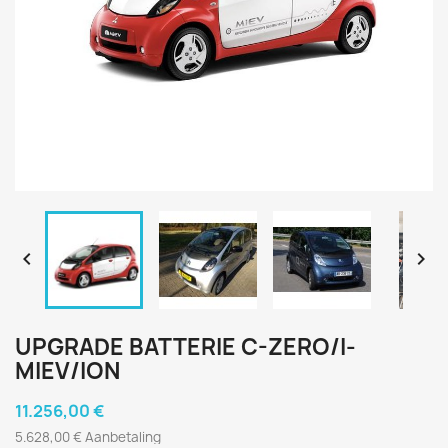


UPGRADE BATTERIE C-ZERO/I-
MIEV/ION
11.256,00 €
5.628,00 € Aanbetaling