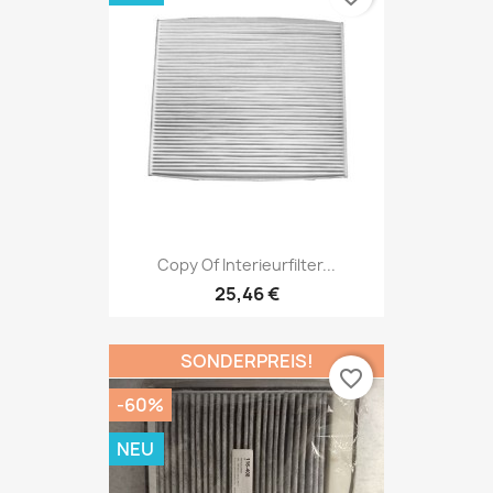
Copy Of Interieurfilter...
25,46 €
SONDERPREIS!
favorite_border
-60%
NEU