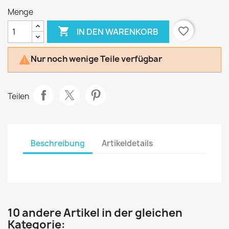
Menge

favorite_border
IN DEN WARENKORB
Nur noch wenige Teile verfügbar

Teilen
Beschreibung
Artikeldetails
10 andere Artikel in der gleichen
Kategorie: