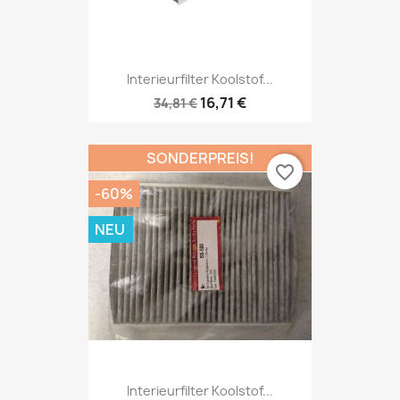
Interieurfilter Koolstof...
16,71 €
34,81 €
SONDERPREIS!
favorite_border
-60%
NEU
Interieurfilter Koolstof...