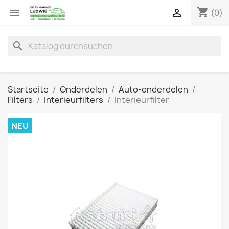
shopping_cart


(0)
search
Startseite
Onderdelen
Auto-onderdelen
Filters
Interieurfilters
Interieurfilter
NEU