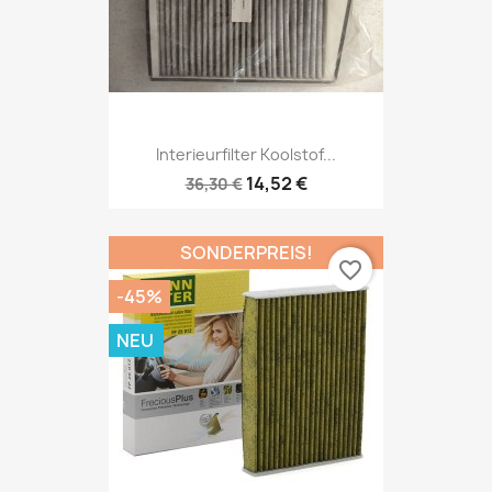
Interieurfilter Koolstof...
14,52 €
36,30 €
SONDERPREIS!
favorite_border
-45%
NEU