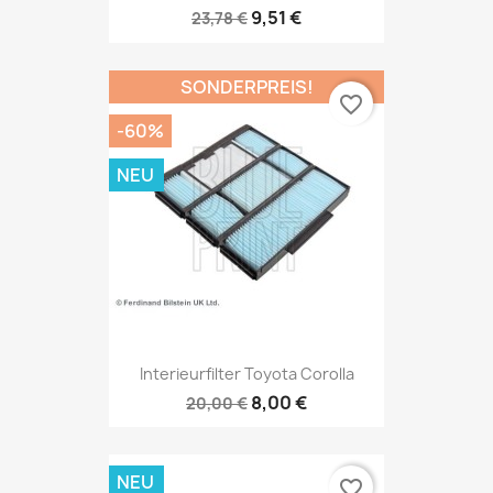
9,51 €
23,78 €
SONDERPREIS!
favorite_border
-60%
NEU
Interieurfilter Toyota Corolla
8,00 €
20,00 €
NEU
favorite_border