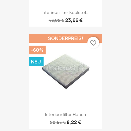
Interieurfilter Koolstof...
23,66 €
43,02 €
SONDERPREIS!
favorite_border
-60%
NEU
Interieurfilter Honda
8,22 €
20,55 €