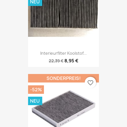
NEU
Interieurfilter Koolstof...
8,95 €
22,39 €
SONDERPREIS!
favorite_border
-52%
NEU