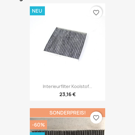
NEU
favorite_border
Interieurfilter Koolstof...
23,16 €
SONDERPREIS!
favorite_border
-60%