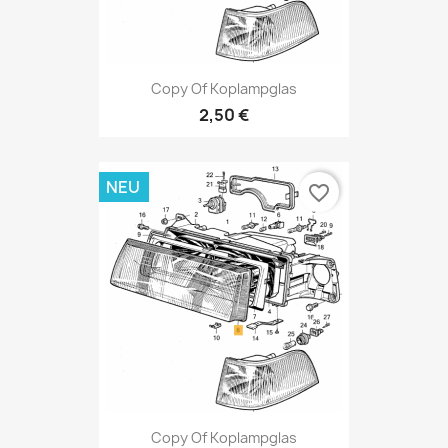
Copy Of Koplampglas
2,50 €
NEU
favorite_border
Copy Of Koplampglas