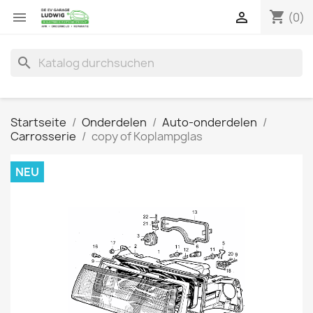
shopping_cart


(0)
search
Startseite
Onderdelen
Auto-onderdelen
Carrosserie
copy of Koplampglas
NEU