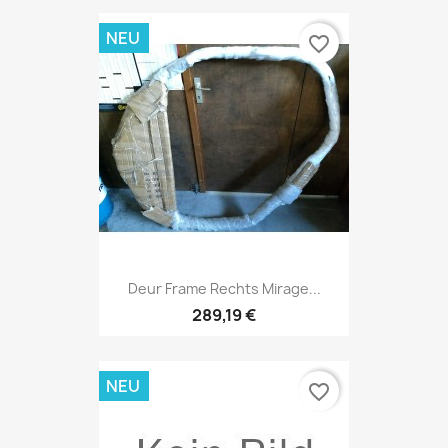
NEU
favorite_border
Deur Frame Rechts Mirage...
289,19 €
NEU
favorite_border