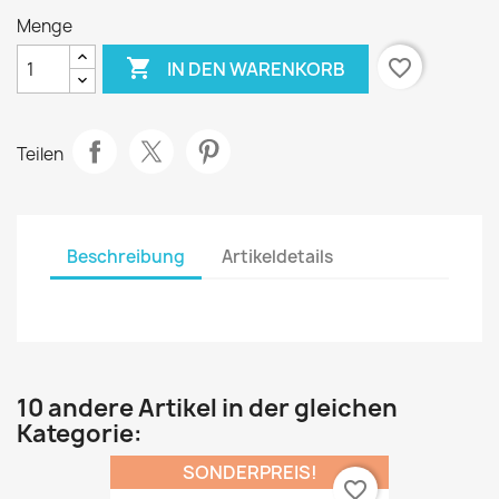
Menge

favorite_border
IN DEN WARENKORB
Teilen
Beschreibung
Artikeldetails
10 andere Artikel in der gleichen
Kategorie:
SONDERPREIS!
favorite_border