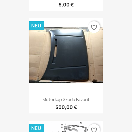
5,00 €
NEU
favorite_border
Motorkap Skoda Favorit
500,00 €
NEU
favorite_border