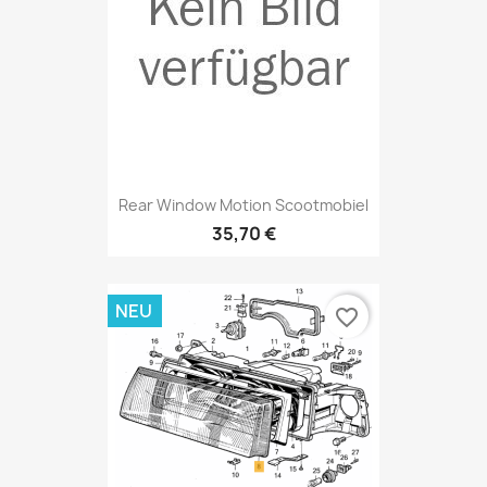
Rear Window Motion Scootmobiel
35,70 €
NEU
favorite_border