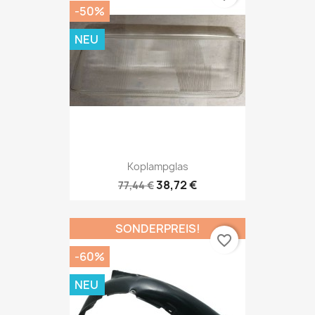
-50%
NEU
Koplampglas
38,72 €
77,44 €
SONDERPREIS!
favorite_border
-60%
NEU