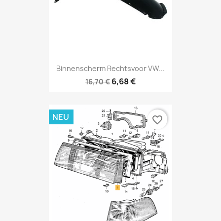
Binnenscherm Rechtsvoor VW...
6,68 €
16,70 €
NEU
favorite_border