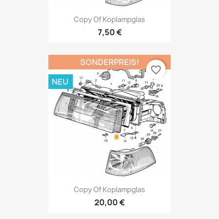
Copy Of Koplampglas
7,50 €
SONDERPREIS!
favorite_border
NEU
Copy Of Koplampglas
20,00 €