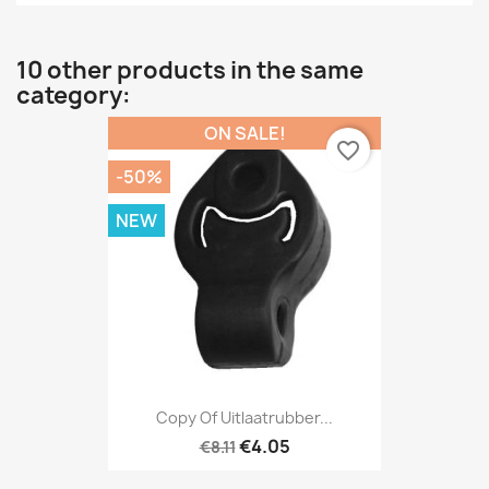
10 other products in the same
category:
ON SALE!
favorite_border
-50%
NEW
Copy Of Uitlaatrubber...
€4.05
€8.11