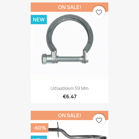
ON SALE!
favorite_border
NEW
Uitlaatklem 59 Mm
€6.47
ON SALE!
favorite_border
-60%