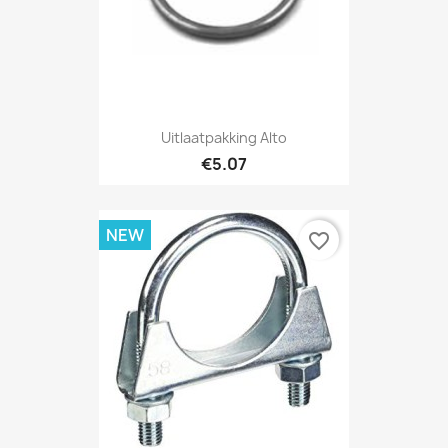
Uitlaatpakking Alto
€5.07
NEW
favorite_border