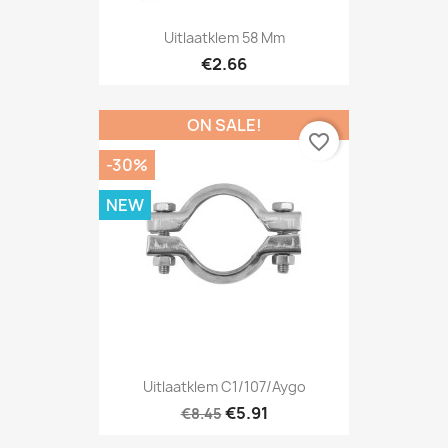
Uitlaatklem 58 Mm
€2.66
ON SALE!
favorite_border
-30%
NEW
Uitlaatklem C1/107/Aygo
€5.91
€8.45