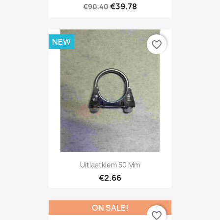
€39.78
€90.40
NEW
favorite_border
Uitlaatklem 50 Mm
€2.66
ON SALE!
favorite_border