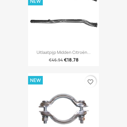
NEW
Uitlaatpijp Midden Citroën...
€18.78
€46.94
NEW
favorite_border