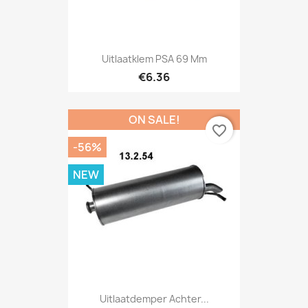
Uitlaatklem PSA 69 Mm
€6.36
ON SALE!
favorite_border
-56%
NEW
Uitlaatdemper Achter...