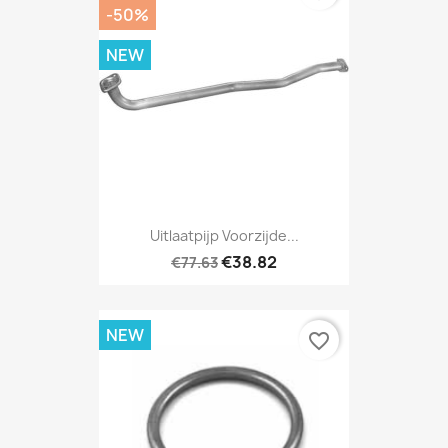
-50%
NEW
Uitlaatpijp Voorzijde...
€38.82
€77.63
NEW
favorite_border