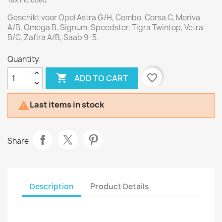
Tax included
Geschikt voor Opel Astra G/H, Combo, Corsa C, Meriva
A/B, Omega B, Signum, Speedster, Tigra Twintop, Vetra
B/C, Zafira A/B, Saab 9-5.
Quantity

favorite_border
ADD TO CART
Last items in stock

Share
Description
Product Details