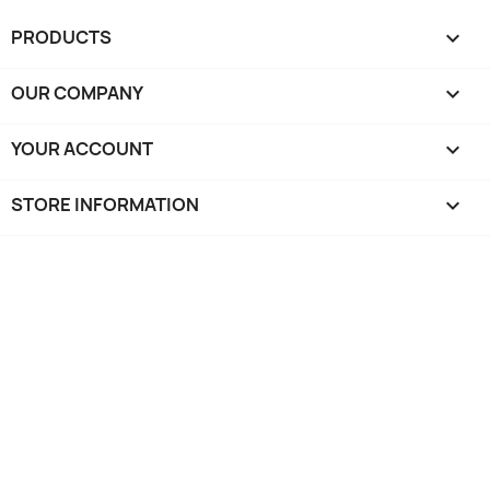
PRODUCTS

OUR COMPANY

YOUR ACCOUNT

STORE INFORMATION
keyboard_arrow_down