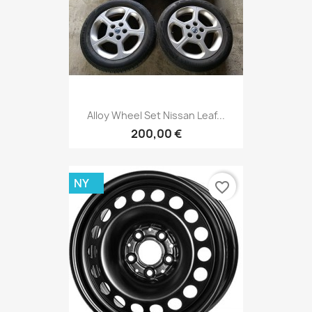
Alloy Wheel Set Nissan Leaf...
200,00 €
NY
favorite_border