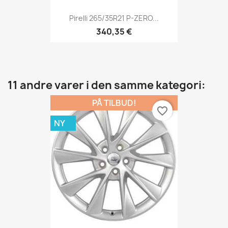
Pirelli 265/35R21 P-ZERO...
340,35 €
11 andre varer i den samme kategori:
PÅ TILBUD!
favorite_border
NY