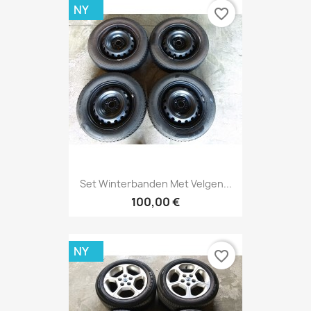
NY
favorite_border
Set Winterbanden Met Velgen...
100,00 €
NY
favorite_border