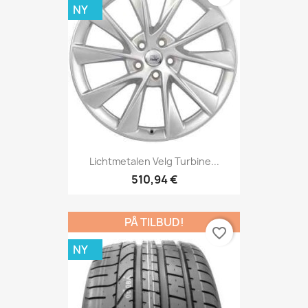
NY
Lichtmetalen Velg Turbine...
510,94 €
PÅ TILBUD!
favorite_border
NY