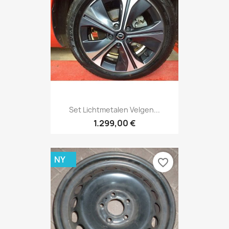
Set Lichtmetalen Velgen...
1.299,00 €
NY
favorite_border