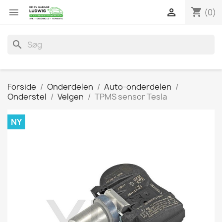
shopping_cart


(0)
search
Forside
Onderdelen
Auto-onderdelen
Onderstel
Velgen
TPMS sensor Tesla
NY