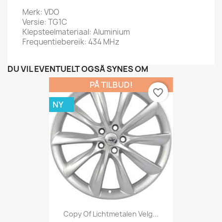
Merk: VDO
Versie: TG1C
Klepsteelmateriaal: Aluminium
Frequentiebereik: 434 MHz
DU VIL EVENTUELT OGSÅ SYNES OM
PÅ TILBUD!
favorite_border
NY
Copy Of Lichtmetalen Velg...