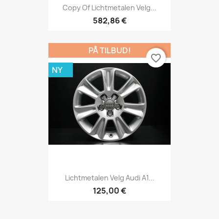
Copy Of Lichtmetalen Velg...
582,86 €
PÅ TILBUD!
favorite_border
NY
Lichtmetalen Velg Audi A1...
125,00 €