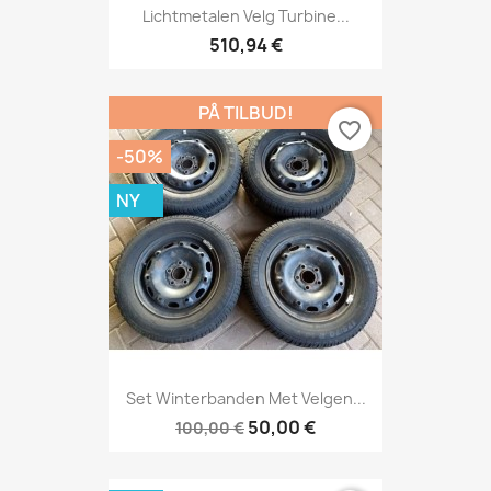
Lichtmetalen Velg Turbine...
510,94 €
PÅ TILBUD!
favorite_border
-50%
NY
Set Winterbanden Met Velgen...
50,00 €
100,00 €