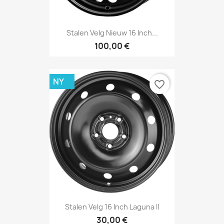
Stalen Velg Nieuw 16 Inch...
100,00 €
NY
favorite_border
Stalen Velg 16 Inch Laguna II
30,00 €