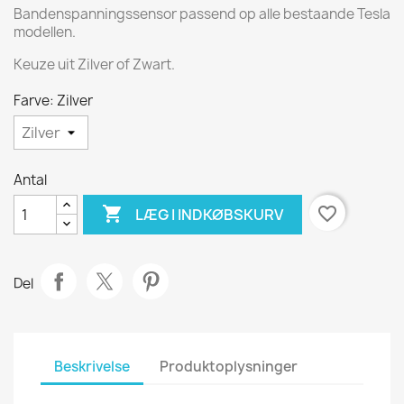
Bandenspanningssensor passend op alle bestaande Tesla
modellen.
Keuze uit Zilver of Zwart.
Farve: Zilver
Antal

favorite_border
LÆG I INDKØBSKURV
Del
Beskrivelse
Produktoplysninger