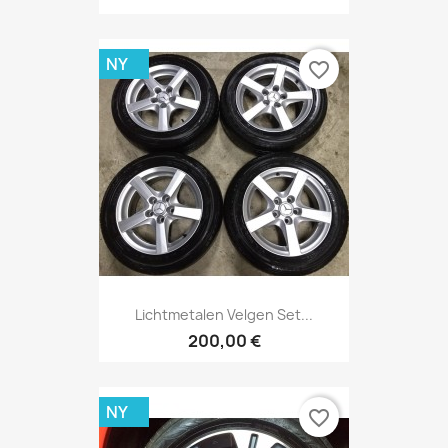
NY
favorite_border
Lichtmetalen Velgen Set...
200,00 €
NY
favorite_border