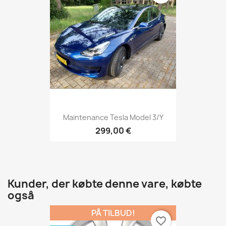
Maintenance Tesla Model 3/Y
299,00 €
Kunder, der købte denne vare, købte
også
PÅ TILBUD!
favorite_border